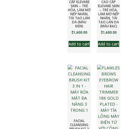
CẤP ELEVARE
CAO CẤP
SKIN – TRẺ
ELEVARE SKIN
HÓA, LÀM MỜ
– TRẺ HÓA,
NẾP NHĂN,
LÀM MỜ NẾP
TÁI TẠO LÀN
NHĂN, TÁI
DA (MÀU
TẠO LÀN DA
ĐEN)
(MÀU BẠC)
$
1,600.00
$
1,600.00
Add to cart
Add to cart
FACIAL
CLEANSING
BRUSH KIT 3