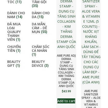
TÓC
TẮM GỘI
(11)
(35)
DÀNH CHO
DÀNH CHO
NAM
DA
(14)
(15)
ĐÃ MUA
DA MẪN
LOẠI
CẢM - DỄ
QUALIFY
MỤN
(55)
THÀNH
VIÊN
(1)
CHUYỂN
CHĂM SÓC
TIỀN
CÁ NHÂN
(1)
(1)
AME PURE ADJ
DERMA
BEAUTY
BEAUTY
STAMP –
GIFT
DEVICE
DỤNG CỤ
(1)
(3)
TĂNG SINH
COLLAGEN –
KIM THẲNG
DERMA
STAMP CỦA
ANH QUỐC
AME PURE
$
43.99
SANITIZER
SPRAY – ALOE
Add to cart
VERA &
VITAMIN E
12ML (5