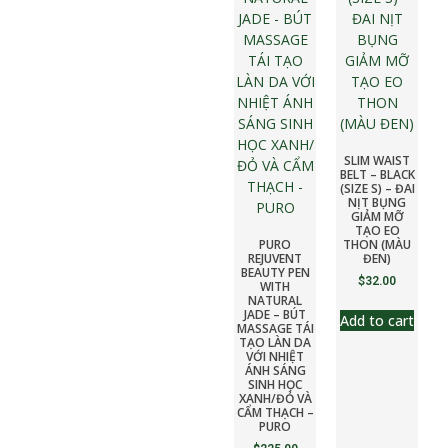
SLIM WAIST
BELT – BLACK
(SIZE S) – ĐAI
NỊT BỤNG
GIẢM MỠ
TẠO EO
PURO
THON (MÀU
REJUVENT
ĐEN)
BEAUTY PEN
$
32.00
WITH
NATURAL
JADE – BÚT
Add to cart
MASSAGE TÁI
TẠO LÀN DA
VỚI NHIỆT
ÁNH SÁNG
SINH HỌC
XANH/ĐỎ VÀ
CẨM THẠCH –
PURO