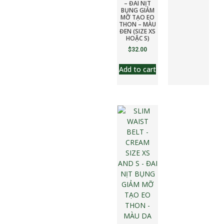
– ĐAI NỊT
BỤNG GIẢM
MỠ TẠO EO
THON – MÀU
ĐEN (SIZE XS
HOẶC S)
$
32.00
Add to cart