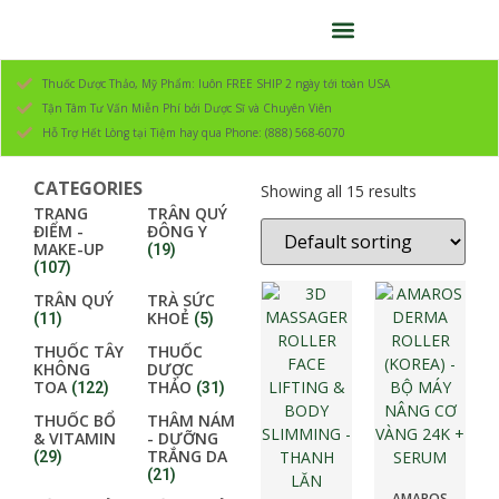
Thuốc Dược Thảo, Mỹ Phẩm: luôn FREE SHIP 2 ngày tới toàn USA
Tận Tâm Tư Vấn Miễn Phí bởi Dược Sĩ và Chuyên Viên
Hỗ Trợ Hết Lòng tại Tiệm hay qua Phone: (888) 568-6070
CATEGORIES
Showing all 15 results
TRANG
TRÂN QUÝ
ĐIỂM -
ĐÔNG Y
MAKE-UP
(19)
(107)
TRÂN QUÝ
TRÀ SỨC
KHOẺ
(11)
(5)
THUỐC TÂY
THUỐC
KHÔNG
DƯỢC
TOA
THẢO
(122)
(31)
THUỐC BỔ
THÂM NÁM
& VITAMIN
- DƯỠNG
TRẮNG DA
(29)
(21)
AMAROS