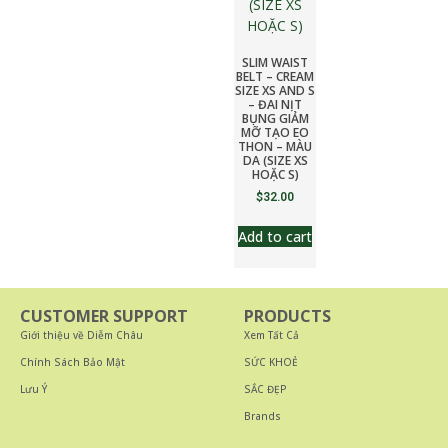
SLIM WAIST
BELT – CREAM
SIZE XS AND S
– ĐAI NỊT
BỤNG GIẢM
MỠ TẠO EO
THON – MÀU
DA (SIZE XS
HOẶC S)
$
32.00
Add to cart
CUSTOMER SUPPORT
PRODUCTS
Giới thiệu về Diễm Châu
Xem Tất Cả
Chính Sách Bảo Mật
SỨC KHOẺ
Lưu Ý
SẮC ĐẸP
Brands