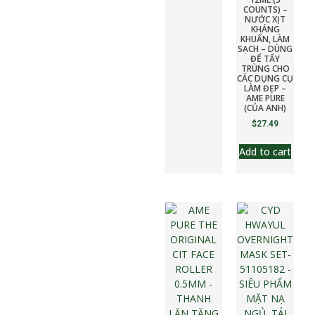
COUNTS) –
NƯỚC XỊT
KHÁNG
KHUẨN, LÀM
SẠCH – DÙNG
ĐỂ TẨY
TRÙNG CHO
CÁC DỤNG CỤ
LÀM ĐẸP –
AME PURE
(CỦA ANH)
$
27.49
Add to cart