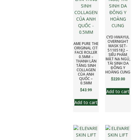
CYD HWAYUL
OVERNIGHT
AME PURE THE
MASK SET-
ORIGINAL CIT
51105182 –
FACE ROLLER
SIÊU PHẨM
0.5MM –
MẶT NẠ NGỦ,
THANH LĂN
TÁI SINH DA
TĂNG SINH
ĐÔNG Y
COLLAGEN
HOÀNG CUNG
CỦA ANH
QUỐC –
$
220.00
0.5MM
$
43.99
Add to cart
Add to cart