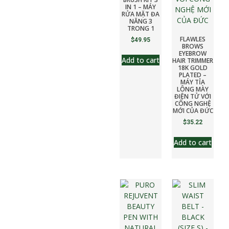
IN 1 – MÁY
RỬA MẶT ĐA
NĂNG 3
TRONG 1
FLAWLES
$
49.95
BROWS
EYEBROW
Add to cart
HAIR TRIMMER
18K GOLD
PLATED –
MÁY TỈA
LÔNG MÀY
ĐIỆN TỬ VỚI
CÔNG NGHỆ
MỚI CỦA ĐỨC
$
35.22
Add to cart