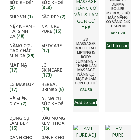
SỨC KHOẺ1
SỨC KHOẺ
DERMA
(3)
(323)
ROLLER
(KOREA) – BỘ
SHIP VN
SẮC ĐẸP
(1)
(7)
MÁY NÂNG
CƠ VÀNG 24K
NẾP NHĂN -
NATURE
+ SERUM
TÁI SINH
PURE
(16)
$
861.20
DA
(48)
3D
MASSAGER
Add to cart
NÂNG CƠ -
MEDCARE
ROLLER FACE
TẠO CHẮC
(17)
LIFTING &
MỊN DA
(39)
BODY
SLIMMING –
MẶT NẠ
LG
THANH LĂN
SKINCARE
MASSAGE
(17)
NÂNG CƠ
(173)
MẶT & LÀM
GỌN CƠ THỂ
LG MAKEUP
HERBAL
DRINKS
(17)
(8)
$
34.50
HỆ MIỄN
DỤNG CỤ
Add to cart
DỊCH
SỨC KHOẺ
(7)
(10)
DỤNG CỤ
DẦU NÓNG
LÀM ĐẸP
KEM THOA
(15)
(16)
DÀNH CHO
DÀNH CHO