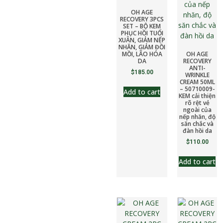
OH AGE
RECOVERY 3PCS
SET – BỘ KEM
PHỤC HỒI TUỔI
XUÂN, GIẢM NẾP
NHĂN, GIẢM ĐỒI
MỒI, LÃO HÓA
OH AGE
DA
RECOVERY
ANTI-
$
185.00
WRINKLE
CREAM 50ML
– 50710009-
Add to cart
KEM cải thiện
rõ rệt vẻ
ngoài của
nếp nhăn, độ
săn chắc và
đàn hồi da
$
110.00
Add to cart