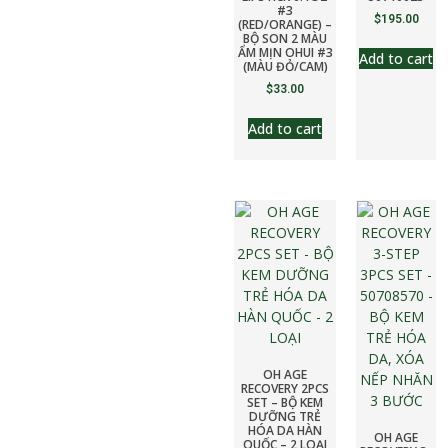
#3
$
195.00
(RED/ORANGE) –
BỘ SON 2 MÀU
ẨM MỊN OHUI #3
Add to cart
(MÀU ĐỎ/CAM)
$
33.00
Add to cart
OH AGE
RECOVERY 2PCS
SET – BỘ KEM
DƯỠNG TRẺ
HÓA DA HÀN
OH AGE
QUỐC – 2 LOẠI