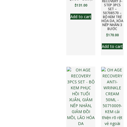
RECOVERY 3-
STEP 3PCS
$
131.00
SET –
50708570 –
Add to cart
BỘ KEM TRẺ
HÓA DA, XÓA
NẾP NHĂN 3
BƯỚC
$
170.00
Add to cart