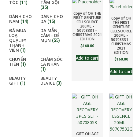
TÓC
TẮM GỘI
(11)
(35)
Copy of OH THE
DÀNH CHO
DÀNH CHO
FIRST GENITURE
Copy of OH
NAM
DA
(14)
(15)
CELLSOURCE
THE FIRST
200ML –
GENITURE
ĐÃ MUA
DA MẪN
50708331 –
CELLSOURCE
CHRISTMAS 2021
LOẠI
CẢM - DỄ
200ML –
EDITION
50708331 –
QUALIFY
MỤN
(55)
CHRISTMAS
THÀNH
$
160.00
2021
VIÊN
(1)
EDITION
Add to cart
CHUYỂN
CHĂM SÓC
$
160.00
TIỀN
CÁ NHÂN
(1)
(1)
Add to cart
BEAUTY
BEAUTY
GIFT
DEVICE
(1)
(3)
GIFT OH AGE