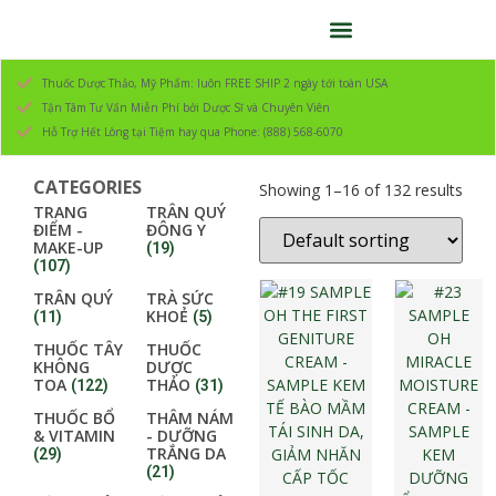
Thuốc Dược Thảo, Mỹ Phẩm: luôn FREE SHIP 2 ngày tới toàn USA
Tận Tâm Tư Vấn Miễn Phí bởi Dược Sĩ và Chuyên Viên
Hỗ Trợ Hết Lòng tại Tiệm hay qua Phone: (888) 568-6070
CATEGORIES
Showing 1–16 of 132 results
TRANG
TRÂN QUÝ
ĐIỂM -
ĐÔNG Y
MAKE-UP
(19)
(107)
TRÂN QUÝ
TRÀ SỨC
KHOẺ
(11)
(5)
THUỐC TÂY
THUỐC
KHÔNG
DƯỢC
TOA
THẢO
(122)
(31)
THUỐC BỔ
THÂM NÁM
& VITAMIN
- DƯỠNG
TRẮNG DA
(29)
(21)