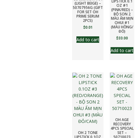
LIPSTICK 0.1
(LIGHT BEIGE) –
OZ #1
50707956G (GIFT
(PINK/RED) –
FOR SET OH
BỘ SON 2
PRIME SERUM
MÀU ẨM MỊN
2PCS)
OHUI #1
(MÀU HỒNG/
$
0.01
ĐỎ)
$
33.00
Add to cart
Add to cart
OH AGE
RECOVERY
4PCS SPECIAL
OH 2 TONE
SET –
LIPSTICK 0.1OZ
50710023