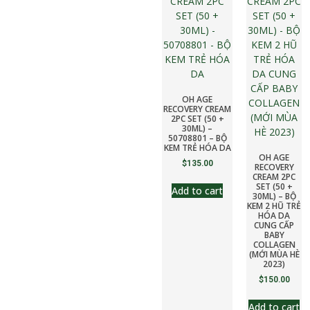
OH AGE
RECOVERY CREAM
2PC SET (50 +
30ML) –
50708801 – BỘ
KEM TRẺ HÓA DA
OH AGE
$
135.00
RECOVERY
CREAM 2PC
SET (50 +
Add to cart
30ML) – BỘ
KEM 2 HŨ TRẺ
HÓA DA
CUNG CẤP
BABY
COLLAGEN
(MỚI MÙA HÈ
2023)
$
150.00
Add to cart