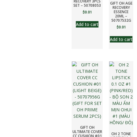
RECOVERY 3PCS
GIFT OH AGE
SET – 50708053
RECOVERY
ESSENCE
$
0.01
20ML –
50707532G
Add to cart
$
0.01
Add to cart
GIFT OH
ULTIMATE COVER
OH 2 TONE
CC CUSHION #01