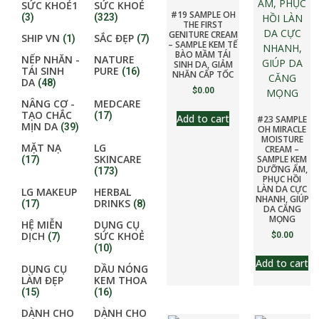
SỨC KHOẺ1
SỨC KHOẺ
#19 SAMPLE OH
(3)
(323)
THE FIRST
GENITURE CREAM
SHIP VN
SẮC ĐẸP
(1)
(7)
– SAMPLE KEM TẾ
BÀO MẦM TÁI
NẾP NHĂN -
NATURE
SINH DA, GIẢM
TÁI SINH
PURE
(16)
NHĂN CẤP TỐC
DA
(48)
$
0.00
NÂNG CƠ -
MEDCARE
TẠO CHẮC
(17)
Add to cart
#23 SAMPLE
MỊN DA
(39)
OH MIRACLE
MOISTURE
MẶT NẠ
LG
CREAM –
SKINCARE
SAMPLE KEM
(17)
DƯỠNG ẨM,
(173)
PHỤC HỒI
LÀN DA CỰC
LG MAKEUP
HERBAL
NHANH, GIÚP
DRINKS
(17)
(8)
DA CĂNG
MỌNG
HỆ MIỄN
DỤNG CỤ
DỊCH
SỨC KHOẺ
$
0.00
(7)
(10)
Add to cart
DỤNG CỤ
DẦU NÓNG
LÀM ĐẸP
KEM THOA
(15)
(16)
DÀNH CHO
DÀNH CHO