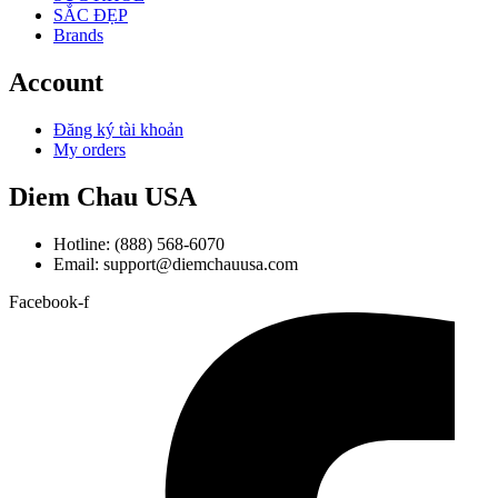
SẮC ĐẸP
Brands
Account
Đăng ký tài khoản
My orders
Diem Chau USA
Hotline: (888) 568-6070
Email: support@diemchauusa.com
Facebook-f