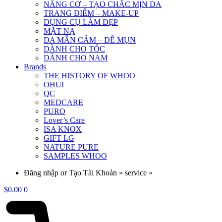
NÂNG CƠ – TẠO CHẮC MỊN DA
TRANG ĐIỂM – MAKE-UP
DỤNG CỤ LÀM ĐẸP
MẶT NẠ
DA MẪN CẢM – DỄ MỤN
DÀNH CHO TÓC
DÀNH CHO NAM
Brands
THE HISTORY OF WHOO
OHUI
QC
MEDCARE
PURO
Lover’s Care
ISA KNOX
GIFT LG
NATURE PURE
SAMPLES WHOO
Đăng nhập or Tạo Tài Khoản » service »
$
0.00
0