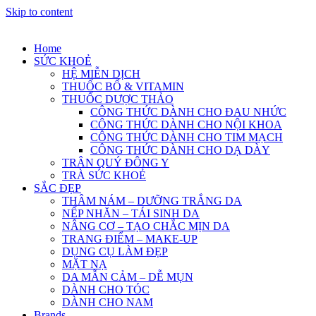
Skip to content
Home
SỨC KHOẺ
HỆ MIỄN DỊCH
THUỐC BỔ & VITAMIN
THUỐC DƯỢC THẢO
CÔNG THỨC DÀNH CHO ĐAU NHỨC
CÔNG THỨC DÀNH CHO NỘI KHOA
CÔNG THỨC DÀNH CHO TIM MẠCH
CÔNG THỨC DÀNH CHO DẠ DÀY
TRÂN QUÝ ĐÔNG Y
TRÀ SỨC KHOẺ
SẮC ĐẸP
THÂM NÁM – DƯỠNG TRẮNG DA
NẾP NHĂN – TÁI SINH DA
NÂNG CƠ – TẠO CHẮC MỊN DA
TRANG ĐIỂM – MAKE-UP
DỤNG CỤ LÀM ĐẸP
MẶT NẠ
DA MẪN CẢM – DỄ MỤN
DÀNH CHO TÓC
DÀNH CHO NAM
Brands