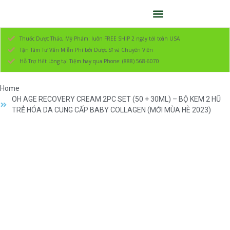
Thuốc Dược Thảo, Mỹ Phẩm: luôn FREE SHIP 2 ngày tới toàn USA
Tận Tâm Tư Vấn Miễn Phí bởi Dược Sĩ và Chuyên Viên
Hỗ Trợ Hết Lòng tại Tiệm hay qua Phone: (888) 568-6070
Home
OH AGE RECOVERY CREAM 2PC SET (50 + 30ML) – BỘ KEM 2 HŨ
TRẺ HÓA DA CUNG CẤP BABY COLLAGEN (MỚI MÙA HÈ 2023)