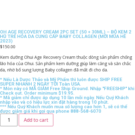
OH AGE RECOVERY CREAM 2PC SET (50 + 30ML) – BỘ KEM 2
HŨ TRẺ HÓA DA CUNG CẤP BABY COLLAGEN (MỚI MÙA HÈ
2023)
$
150.00
Kem dưỡng Ohui Age Recovery Cream thuộc dòng sản phẩm chống
lão hóa của Ohui. Sản phẩm kem dưỡng giúp làm căng và săn chắc
da, nhờ bổ sung lượng Baby collagen đã mất đi cho da.
* Nếu Là Dược Thảo và Mỹ Phẩm thì luôn được SHIP FREE
SUPER NHANH 2 NGÀY TỚI Toàn USA.
* Món này có MÃ GIẢM Free Ship Ground. Nhập "FREESHIP" khi
Check out. Order minimum $19.95.
* Mã giảm chỉ được áp dụng 10 lần mỗi ngày. Nếu Quý Khách
nhập vào và có hiệu lực xin đặt hàng trong 10 phút.
*** Nếu Quý Khách muốn mua số lượng cao hơn 1, sẽ có thể
được giảm giá khi gọi qua phone 888-568-6070
Add to cart