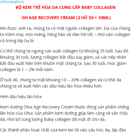
information
BỘ KEM TRẺ HÓA DA CUNG CẤP BABY COLLAGEN
OH AGE RECOVERY CREAM (2 HŨ 50 + 30ML)
Khi được sinh ra, chúng ta có một nguồn collagen lớn. Da của chúng
ta mềm mại, mịn màng, hồng hào và đàn hồi tốt – nhờ vào collagen
có trong lớp hạ bì.
Cơ thể chúng ta ngưng sản xuất collagen từ khoảng 25 tuổi. Sau đó
khoảng 30 tuổi, lượng collagen bắt đầu suy giảm, và các nếp nhắn
bắt đầu xuất hiện trên khuôn mặt chúng ta. Sau 30 tuổi, mức giảm
collagen là 1 – 2% mỗi năm.
Ở tuổi 40, chúng ta mất khoảng 10 – 20% collagen và cứ thể da
chúng ta sẽ xuất hiện các dấu hiệu lão hóa nhiều hơn.
Hình dấu hiệu lão hóa
Kem dưỡng Ohui Age Recovery Cream thuộc dòng sản phẩm chống
lão hóa của Ohui. Sản phẩm kem dưỡng giúp làm căng và săn chắc
da, nhờ bổ sung lượng Baby collagen đã mất đi cho da.
Các thành phần hoạt chất của kem len lỏi vào cấu trúc da, lấp đầy