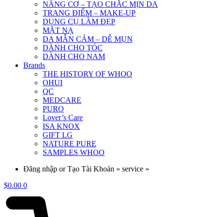
NÂNG CƠ – TẠO CHẮC MỊN DA
TRANG ĐIỂM – MAKE-UP
DỤNG CỤ LÀM ĐẸP
MẶT NẠ
DA MẪN CẢM – DỄ MỤN
DÀNH CHO TÓC
DÀNH CHO NAM
Brands
THE HISTORY OF WHOO
OHUI
QC
MEDCARE
PURO
Lover’s Care
ISA KNOX
GIFT LG
NATURE PURE
SAMPLES WHOO
Đăng nhập or Tạo Tài Khoản » service »
$
0.00
0