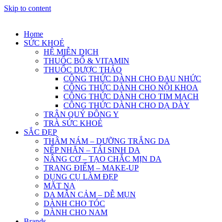
Skip to content
Home
SỨC KHOẺ
HỆ MIỄN DỊCH
THUỐC BỔ & VITAMIN
THUỐC DƯỢC THẢO
CÔNG THỨC DÀNH CHO ĐAU NHỨC
CÔNG THỨC DÀNH CHO NỘI KHOA
CÔNG THỨC DÀNH CHO TIM MẠCH
CÔNG THỨC DÀNH CHO DẠ DÀY
TRÂN QUÝ ĐÔNG Y
TRÀ SỨC KHOẺ
SẮC ĐẸP
THÂM NÁM – DƯỠNG TRẮNG DA
NẾP NHĂN – TÁI SINH DA
NÂNG CƠ – TẠO CHẮC MỊN DA
TRANG ĐIỂM – MAKE-UP
DỤNG CỤ LÀM ĐẸP
MẶT NẠ
DA MẪN CẢM – DỄ MỤN
DÀNH CHO TÓC
DÀNH CHO NAM
Brands