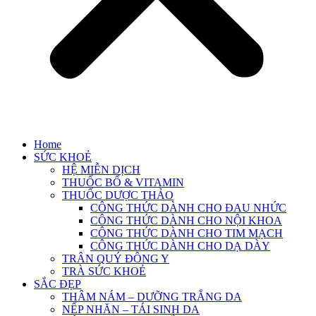
Home
SỨC KHOẺ
HỆ MIỄN DỊCH
THUỐC BỔ & VITAMIN
THUỐC DƯỢC THẢO
CÔNG THỨC DÀNH CHO ĐAU NHỨC
CÔNG THỨC DÀNH CHO NỘI KHOA
CÔNG THỨC DÀNH CHO TIM MẠCH
CÔNG THỨC DÀNH CHO DẠ DÀY
TRÂN QUÝ ĐÔNG Y
TRÀ SỨC KHOẺ
SẮC ĐẸP
THÂM NÁM – DƯỠNG TRẮNG DA
NẾP NHĂN – TÁI SINH DA