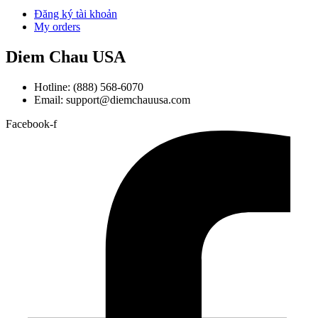
Đăng ký tài khoản
My orders
Diem Chau USA
Hotline: (888) 568-6070
Email: support@diemchauusa.com
Facebook-f