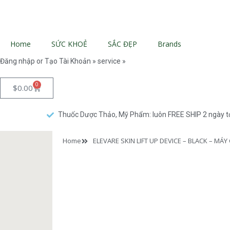
Home
SỨC KHOẺ
SẮC ĐẸP
Brands
Đăng nhập or Tạo Tài Khoản » service »
0
$
0.00
Thuốc Dược Thảo, Mỹ Phẩm: luôn FREE SHIP 2 ngày t
Home
ELEVARE SKIN LIFT UP DEVICE – BLACK – M