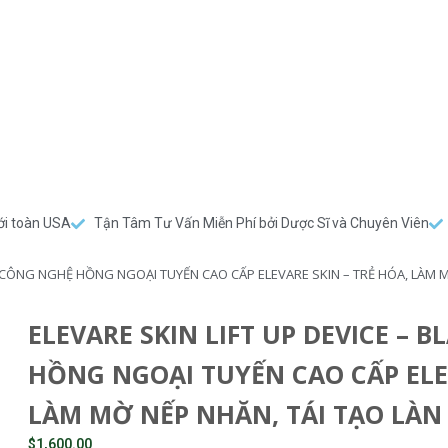
ới toàn USA
Tận Tâm Tư Vấn Miễn Phí bởi Dược Sĩ và Chuyên Viên
ÁY CÔNG NGHỆ HỒNG NGOẠI TUYẾN CAO CẤP ELEVARE SKIN – TRẺ HÓA, LÀM M
ELEVARE SKIN LIFT UP DEVICE – 
HỒNG NGOẠI TUYẾN CAO CẤP ELEV
LÀM MỜ NẾP NHĂN, TÁI TẠO LÀN
$
1,600.00