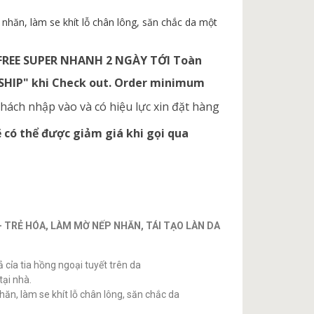
 nhăn, làm se khít lỗ chân lông, săn chắc da một
 FREE SUPER NHANH 2 NGÀY TỚI Toàn
ESHIP" khi Check out. Order minimum
hách nhập vào và có hiệu lực xin đặt hàng
có thể được giảm giá khi gọi qua
 TRẺ HÓA, LÀM MỜ NẾP NHĂN, TÁI TẠO LÀN DA
cỉa tia hồng ngoại tuyết trên da
ại nhà.
hăn, làm se khít lỗ chân lông, săn chắc da