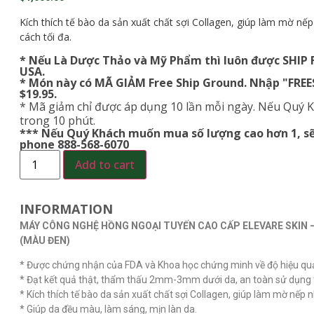
Kích thích tế bào da sản xuất chất sợi Collagen, giúp làm mờ nếp
cách tối đa.
* Nếu Là Dược Thảo và Mỹ Phẩm thì luôn được SHIP
USA.
* Món này có MÃ GIẢM Free Ship Ground. Nhập "FRE
$19.95.
* Mã giảm chỉ được áp dụng 10 lần mỗi ngày. Nếu Quý K
trong 10 phút.
*** Nếu Quý Khách muốn mua số lượng cao hơn 1, sẽ 
phone 888-568-6070
Add to cart
INFORMATION
MÁY CÔNG NGHỆ HỒNG NGOẠI TUYẾN CAO CẤP ELEVARE SKIN –
(MÀU ĐEN)
* Được chứng nhận của FDA và Khoa học chứng minh về độ hiệu quả 
*
Đạt kết quả thật, thẩm thấu 2mm-3mm dưới da, an toàn sử dụng t
* Kích thích tế bào da sản xuất chất sợi Collagen, giúp làm mờ nếp n
* Giúp da đều màu, làm sáng, mịn làn da.