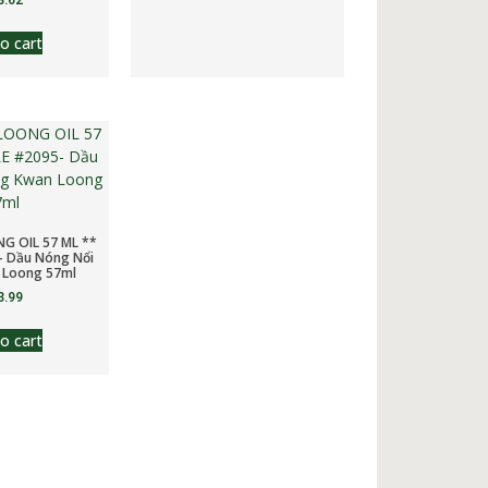
8.62
o cart
G OIL 57 ML **
- Dầu Nóng Nổi
 Loong 57ml
3.99
o cart