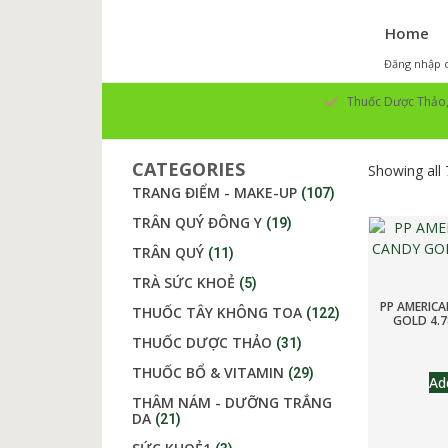
Home
Đăng nhập o
Thuốc Dược Thảo, 
CATEGORIES
Showing all 
TRANG ĐIỂM - MAKE-UP
(107)
TRÂN QUÝ ĐÔNG Y
(19)
TRÂN QUÝ
(11)
TRÀ SỨC KHOẺ
(5)
PP AMERIC
THUỐC TÂY KHÔNG TOA
(122)
GOLD 4.7
THUỐC DƯỢC THẢO
(31)
THUỐC BỔ & VITAMIN
(29)
Ad
THÂM NÁM - DƯỠNG TRẮNG
DA
(21)