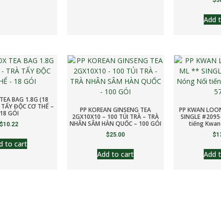
$
3
Add t
TEA BAG 1.8G (18
 TẨY ĐỘC CƠ THỂ –
PP KOREAN GINSENG TEA
PP KWAN LOON
18 GÓI
2GX10X10 – 100 TÚI TRÀ – TRÀ
SINGLE #2095
NHÂN SÂM HÀN QUỐC – 100 GÓI
tiếng Kwan
$
10.22
$
25.00
$
1
d to cart
Add to cart
Add t