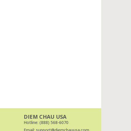
DIEM CHAU USA
Hotline: (888) 568-6070
Email: support@diemchauusa.com