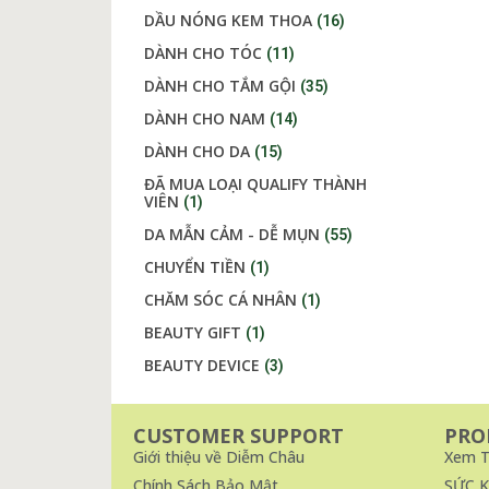
DẦU NÓNG KEM THOA
(16)
DÀNH CHO TÓC
(11)
DÀNH CHO TẮM GỘI
(35)
DÀNH CHO NAM
(14)
DÀNH CHO DA
(15)
ĐÃ MUA LOẠI QUALIFY THÀNH
VIÊN
(1)
DA MẪN CẢM - DỄ MỤN
(55)
CHUYỂN TIỀN
(1)
CHĂM SÓC CÁ NHÂN
(1)
BEAUTY GIFT
(1)
BEAUTY DEVICE
(3)
CUSTOMER SUPPORT
PRO
Giới thiệu về Diễm Châu
Xem T
Chính Sách Bảo Mật
SỨC 