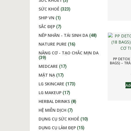
SỨC KHOẺ1
(3)
SỨC KHOẺ
(323)
SHIP VN
(1)
SẮC ĐẸP
(7)
NẾP NHĂN - TÁI SINH DA
(48)
NATURE PURE
(16)
NÂNG CƠ - TẠO CHẮC MỊN DA
(39)
PP DETOX 
BAGS) – TRÀ
MEDCARE
(17)
MẶT NẠ
(17)
LG SKINCARE
(173)
Ad
LG MAKEUP
(17)
HERBAL DRINKS
(8)
HỆ MIỄN DỊCH
(7)
DỤNG CỤ SỨC KHOẺ
(10)
DỤNG CỤ LÀM ĐẸP
(15)