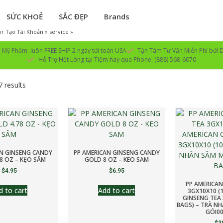
SỨC KHOẺ
SẮC ĐẸP
Brands
r Tạo Tài Khoản » service »
Mỹ Phẩm: luôn FREE SHIP 2 ngày tới toàn USA
Tận Tâm Tư Vấn Miễn Phí bởi D
Hỗ Trợ Hết Lòng tại Tiệm hay qua Phone: (888) 568-6070
7 results
AN GINSENG CANDY
PP AMERICAN GINSENG CANDY
8 OZ – KẸO SÂM
GOLD 8 OZ – KEO SAM
$
4.95
$
6.95
PP AMERICAN
d to cart
Add to cart
3GX10X10 (
GINSENG TEA 
BAGS) – TRÀ NH
GÓI00