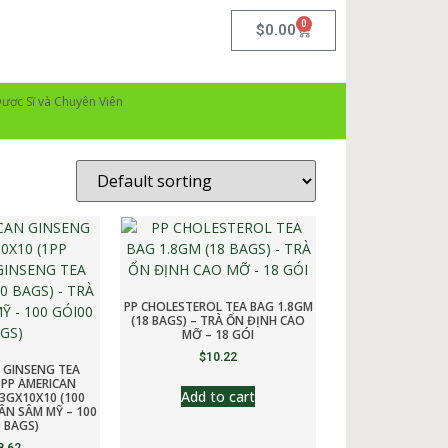
0
$
0.00
ược Sĩ và Chuyên Viên
PP CHOLESTEROL TEA BAG 1.8GM
(18 BAGS) – TRÀ ỔN ĐỊNH CAO
MỠ – 18 GÓI
$
10.22
 GINSENG TEA
1PP AMERICAN
Add to cart
3GX10X10 (100
ÂN SÂM MỸ – 100
 BAGS)