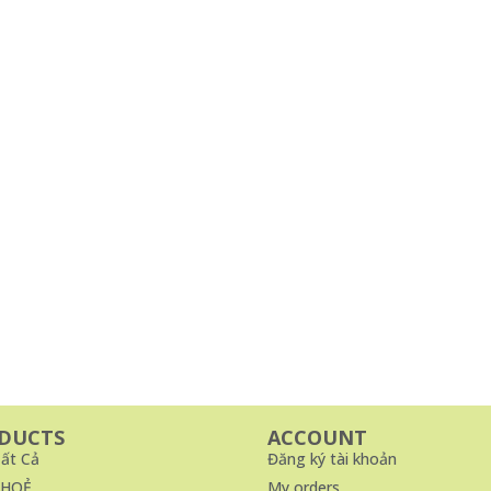
DUCTS
ACCOUNT
ất Cả
Đăng ký tài khoản
KHOẺ
My orders