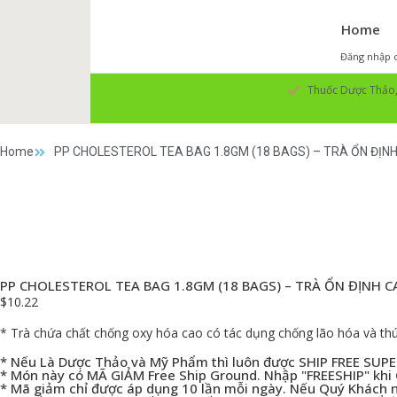
Home
Đăng nhập o
Thuốc Dược Thảo, 
Home
PP CHOLESTEROL TEA BAG 1.8GM (18 BAGS) – TRÀ ỔN ĐỊNH
PP CHOLESTEROL TEA BAG 1.8GM (18 BAGS) – TRÀ ỔN ĐỊNH C
$
10.22
* Trà chứa chất chống oxy hóa cao có tác dụng chống lão hóa và thú
* Nếu Là Dược Thảo và Mỹ Phẩm thì luôn được SHIP FREE SU
* Món này có MÃ GIẢM Free Ship Ground. Nhập "FREESHIP" khi
* Mã giảm chỉ được áp dụng 10 lần mỗi ngày. Nếu Quý Khách nh