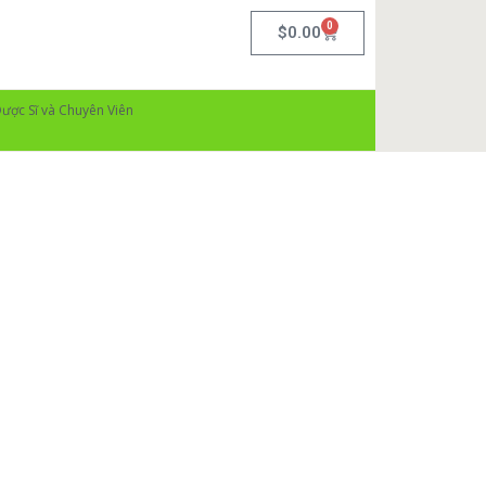
0
$
0.00
ược Sĩ và Chuyên Viên