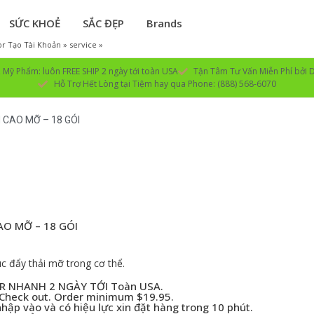
SỨC KHOẺ
SẮC ĐẸP
Brands
r Tạo Tài Khoản » service »
Mỹ Phẩm: luôn FREE SHIP 2 ngày tới toàn USA
Tận Tâm Tư Vấn Miễn Phí bởi D
Hỗ Trợ Hết Lòng tại Tiệm hay qua Phone: (888) 568-6070
 CAO MỠ – 18 GÓI
AO MỠ – 18 GÓI
c đẩy thải mỡ trong cơ thể.
PER NHANH 2 NGÀY TỚI Toàn USA.
 Check out. Order minimum $19.95.
ập vào và có hiệu lực xin đặt hàng trong 10 phút.