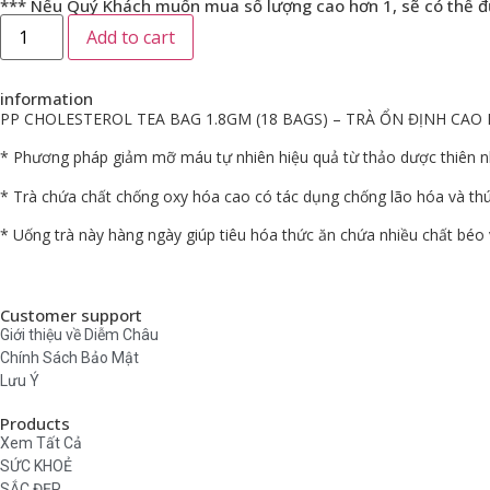
*** Nếu Quý Khách muốn mua số lượng cao hơn 1, sẽ có thể đ
Add to cart
information
PP CHOLESTEROL TEA BAG 1.8GM (18 BAGS) – TRÀ ỔN ĐỊNH CAO 
* Phương pháp giảm mỡ máu tự nhiên hiệu quả từ thảo dược thiên n
* Trà chứa chất chống oxy hóa cao có tác dụng chống lão hóa và thú
* Uống trà này hàng ngày giúp tiêu hóa thức ăn chứa nhiều chất bé
Customer support
Giới thiệu về Diễm Châu
Chính Sách Bảo Mật
Lưu Ý
Products
Xem Tất Cả
SỨC KHOẺ
SẮC ĐẸP