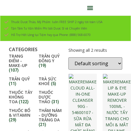
Thuốc Dược Thảo, Mỹ Phẩm: luôn FREE SHIP 2 ngày tới toàn USA
Tận Tâm Tư Vấn Miễn Phí bởi Dược Sĩ và Chuyên Viên
Hỗ Trợ Hết Lòng tại Tiệm hay qua Phone: (888) 568-6070
CATEGORIES
Showing all 2 results
TRANG
TRÂN QUÝ
ĐIỂM -
ĐÔNG Y
MAKE-UP
(19)
(107)
TRÂN QUÝ
TRÀ SỨC
KHOẺ
(11)
(5)
THUỐC TÂY
THUỐC
KHÔNG
DƯỢC
TOA
THẢO
(122)
(31)
THUỐC BỔ
THÂM NÁM
& VITAMIN
- DƯỠNG
TRẮNG DA
(29)
(21)