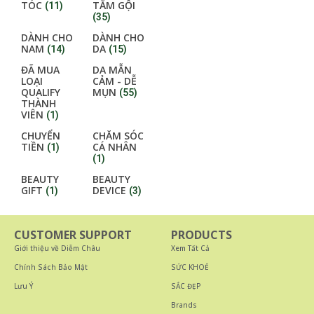
TÓC
TẮM GỘI
(11)
(35)
DÀNH CHO
DÀNH CHO
NAM
DA
(14)
(15)
ĐÃ MUA
DA MẪN
LOẠI
CẢM - DỄ
QUALIFY
MỤN
(55)
THÀNH
VIÊN
(1)
CHUYỂN
CHĂM SÓC
TIỀN
CÁ NHÂN
(1)
(1)
BEAUTY
BEAUTY
GIFT
DEVICE
(1)
(3)
CUSTOMER SUPPORT
PRODUCTS
Giới thiệu về Diễm Châu
Xem Tất Cả
Chính Sách Bảo Mật
SỨC KHOẺ
Lưu Ý
SẮC ĐẸP
Brands