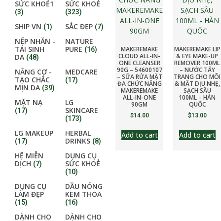
SỨC KHOẺ1
SỨC KHOẺ
(3)
(323)
SHIP VN
SẮC ĐẸP
(1)
(7)
NẾP NHĂN -
NATURE
TÁI SINH
PURE
MAKEREMAKE
MAKEREMAKE LIP
(16)
CLOUD ALL-IN-
& EYE MAKE-UP
DA
(48)
ONE CLEANSER
REMOVER 100ML
90G – 54600107
– NƯỚC TẨY
NÂNG CƠ -
MEDCARE
– SỮA RỬA MẶT
TRANG CHO MÔI
TẠO CHẮC
(17)
ĐA CHỨC NĂNG
& MẮT DỊU NHẸ,
MỊN DA
(39)
MAKEREMAKE
SẠCH SÂU
ALL-IN-ONE
100ML – HÀN
MẶT NẠ
LG
90GM
QUỐC
SKINCARE
(17)
$
14.00
$
13.00
(173)
LG MAKEUP
HERBAL
Add to cart
Add to cart
DRINKS
(17)
(8)
HỆ MIỄN
DỤNG CỤ
DỊCH
SỨC KHOẺ
(7)
(10)
DỤNG CỤ
DẦU NÓNG
LÀM ĐẸP
KEM THOA
(15)
(16)
DÀNH CHO
DÀNH CHO