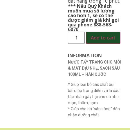
đặt hàng trong 10 phút.
*** Nếu Quý Khách
muốn mua số lượng
cao hơn 1, sẽ có thể
được giảm giá khi gọi
qua phone 888-568-
6070
Add to cart
INFORMATION
NƯỚC TẨY TRANG CHO MÔI
& MẮT DỊU NHẸ, SẠCH SÂU
100ML – HÀN QUỐC
* Giúp loại bỏ các chất bụi
bẩn, lớp trang điểm và là các
tác nhân gây hại cho da như:
mụn, thâm, sạm..
* Giúp cho da “sẵn sàng” đón
nhận dưỡng chất