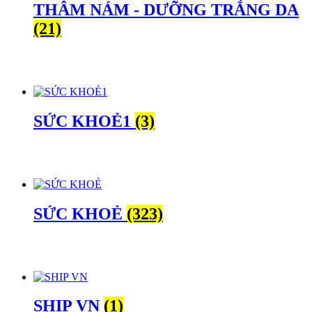
THÂM NÁM - DƯỠNG TRẮNG DA
(21)
SỨC KHOẺ1
(3)
SỨC KHOẺ
(323)
SHIP VN
(1)