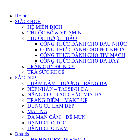
Skip
to
Home
content
SỨC KHOẺ
HỆ MIỄN DỊCH
THUỐC BỔ & VITAMIN
THUỐC DƯỢC THẢO
CÔNG THỨC DÀNH CHO ĐAU NHỨC
CÔNG THỨC DÀNH CHO NỘI KHOA
CÔNG THỨC DÀNH CHO TIM MẠCH
CÔNG THỨC DÀNH CHO DẠ DÀY
TRÂN QUÝ ĐÔNG Y
TRÀ SỨC KHOẺ
SẮC ĐẸP
THÂM NÁM – DƯỠNG TRẮNG DA
NẾP NHĂN – TÁI SINH DA
NÂNG CƠ – TẠO CHẮC MỊN DA
TRANG ĐIỂM – MAKE-UP
DỤNG CỤ LÀM ĐẸP
MẶT NẠ
DA MẪN CẢM – DỄ MỤN
DÀNH CHO TÓC
DÀNH CHO NAM
Brands
THE HISTORY OF WHOO