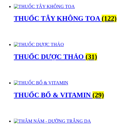
THUỐC TÂY KHÔNG TOA
(122)
THUỐC DƯỢC THẢO
(31)
THUỐC BỔ & VITAMIN
(29)