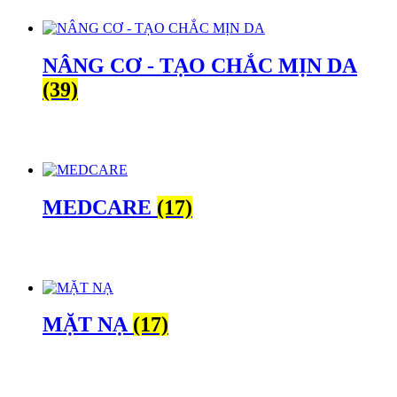
NÂNG CƠ - TẠO CHẮC MỊN DA
(39)
MEDCARE
(17)
MẶT NẠ
(17)