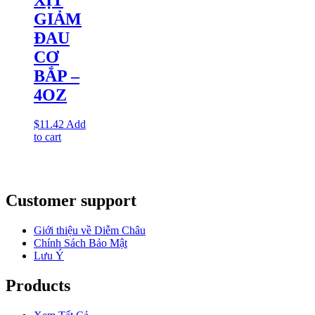
GIẢM
ĐAU
CƠ
BẮP –
4OZ
$
11.42
Add
to cart
Customer support
Giới thiệu về Diễm Châu
Chính Sách Bảo Mật
Lưu Ý
Products