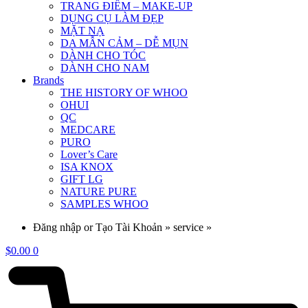
TRANG ĐIỂM – MAKE-UP
DỤNG CỤ LÀM ĐẸP
MẶT NẠ
DA MẪN CẢM – DỄ MỤN
DÀNH CHO TÓC
DÀNH CHO NAM
Brands
THE HISTORY OF WHOO
OHUI
QC
MEDCARE
PURO
Lover’s Care
ISA KNOX
GIFT LG
NATURE PURE
SAMPLES WHOO
Đăng nhập or Tạo Tài Khoản » service »
$
0.00
0