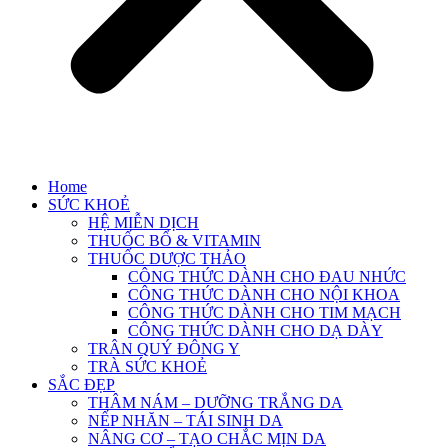
Home
SỨC KHOẺ
HỆ MIỄN DỊCH
THUỐC BỔ & VITAMIN
THUỐC DƯỢC THẢO
CÔNG THỨC DÀNH CHO ĐAU NHỨC
CÔNG THỨC DÀNH CHO NỘI KHOA
CÔNG THỨC DÀNH CHO TIM MẠCH
CÔNG THỨC DÀNH CHO DẠ DÀY
TRÂN QUÝ ĐÔNG Y
TRÀ SỨC KHOẺ
SẮC ĐẸP
THÂM NÁM – DƯỠNG TRẮNG DA
NẾP NHĂN – TÁI SINH DA
NÂNG CƠ – TẠO CHẮC MỊN DA