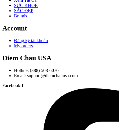
Xem Tất Cả
SỨC KHOẺ
SẮC ĐẸP
Brands
Account
Đăng ký tài khoản
My orders
Diem Chau USA
Hotline: (888) 568-6070
Email: support@diemchauusa.com
Facebook-f