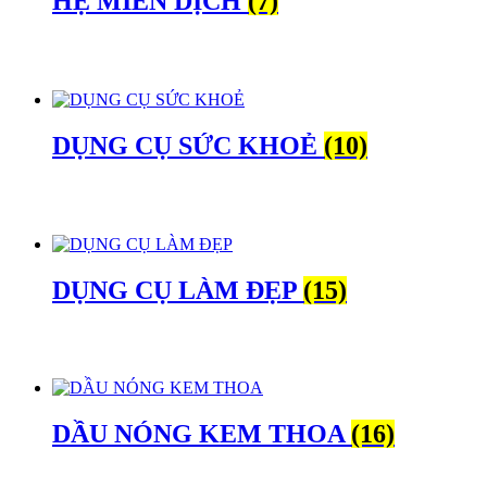
HỆ MIỄN DỊCH
(7)
DỤNG CỤ SỨC KHOẺ
(10)
DỤNG CỤ LÀM ĐẸP
(15)
DẦU NÓNG KEM THOA
(16)