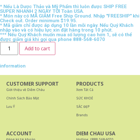
* Nếu Là Dược Thảo và Mỹ Phẩm thì luôn được SHIP FREE
SUPER NHANH 2 NGÀY TỚI Toàn USA.
* Món này có MÃ GIẢM Free Ship Ground. Nhập "FREESHIP" khi
Check out. Order minimum $19.95.
* Mã giảm chỉ được áp dụng 10 lần mỗi ngày. Nếu Quý Khách
nhập vào và có hiệu lực xin đặt hàng trong 10 phút.
*** Nếu Quý Khách muốn mua số lượng cao hơn 1, sẽ có thể
được giảm giá khi gọi qua phone 888-568-6070
Add to cart
information
CUSTOMER SUPPORT
PRODUCTS
Giới thiệu về Diễm Châu
Xem Tất Cả
Chính Sách Bảo Mật
SỨC KHOẺ
Lưu Ý
SẮC ĐẸP
Brands
ACCOUNT
DIEM CHAU USA
Đăng ký tài khoản
Hotline: (888) 568-6070