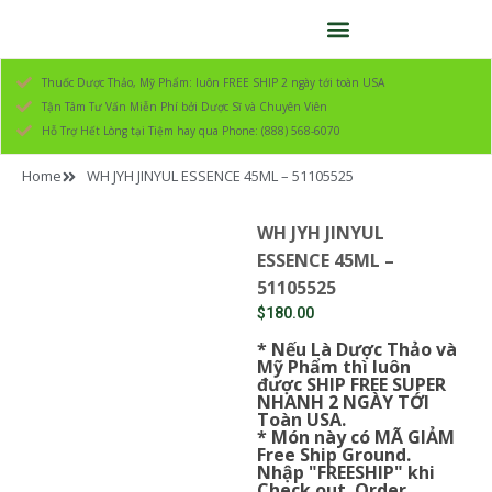
Thuốc Dược Thảo, Mỹ Phẩm: luôn FREE SHIP 2 ngày tới toàn USA
Tận Tâm Tư Vấn Miễn Phí bởi Dược Sĩ và Chuyên Viên
Hỗ Trợ Hết Lòng tại Tiệm hay qua Phone: (888) 568-6070
Home
WH JYH JINYUL ESSENCE 45ML – 51105525
WH JYH JINYUL
ESSENCE 45ML –
51105525
$
180.00
* Nếu Là Dược Thảo và
Mỹ Phẩm thì luôn
được SHIP FREE SUPER
NHANH 2 NGÀY TỚI
Toàn USA.
* Món này có MÃ GIẢM
Free Ship Ground.
Nhập "FREESHIP" khi
Check out. Order