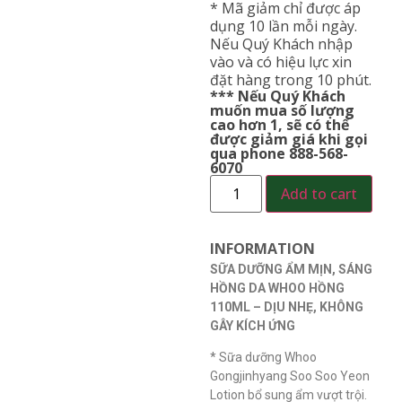
* Mã giảm chỉ được áp
dụng 10 lần mỗi ngày.
Nếu Quý Khách nhập
vào và có hiệu lực xin
đặt hàng trong 10 phút.
*** Nếu Quý Khách
muốn mua số lượng
cao hơn 1, sẽ có thể
được giảm giá khi gọi
qua phone 888-568-
6070
Add to cart
INFORMATION
SỮA DƯỠNG ẨM MỊN, SÁNG
HỒNG DA WHOO HỒNG
110ML – DỊU NHẸ, KHÔNG
GÂY KÍCH ỨNG
* Sữa dưỡng Whoo
Gongjinhyang Soo Soo Yeon
Lotion bổ sung ẩm vượt trội.