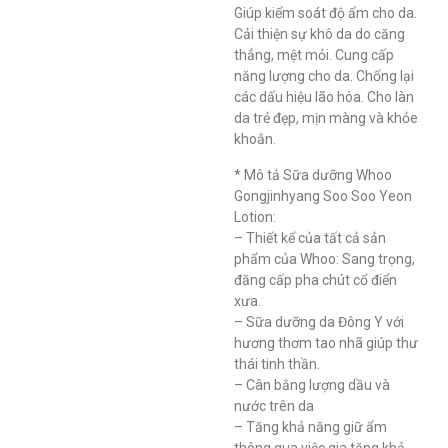
Giúp kiểm soát độ ẩm cho da.
Cải thiện sự khô da do căng
thẳng, mệt mỏi. Cung cấp
năng lượng cho da. Chống lại
các dấu hiệu lão hóa. Cho làn
da trẻ đẹp, mịn màng và khỏe
khoắn.
* Mô tả Sữa dưỡng Whoo
Gongjinhyang Soo Soo Yeon
Lotion:
– Thiết kế của tất cả sản
phẩm của Whoo: Sang trọng,
đăng cấp pha chút cổ điển
xưa.
– Sữa dưỡng da Đông Y với
hương thơm tao nhã giúp thư
thái tinh thần.
– Cân bằng lượng dầu và
nước trên da
– Tăng khả năng giữ ẩm
thông qua việc gia tăng khả