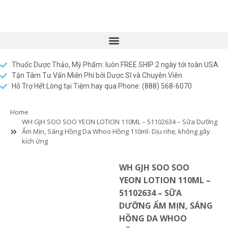
Thuốc Dược Thảo, Mỹ Phẩm: luôn FREE SHIP 2 ngày tới toàn USA
Tận Tâm Tư Vấn Miễn Phí bởi Dược Sĩ và Chuyên Viên
Hỗ Trợ Hết Lòng tại Tiệm hay qua Phone: (888) 568-6070
Home
WH GJH SOO SOO YEON LOTION 110ML – 51102634 – Sữa Dưỡng
Ẩm Mịn, Sáng Hồng Da Whoo Hồng 110ml- Dịu nhẹ, không gây
kích ứng
WH GJH SOO SOO
YEON LOTION 110ML –
51102634 – SỮA
DƯỠNG ẨM MỊN, SÁNG
HỒNG DA WHOO