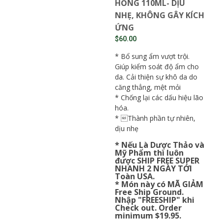
HỒNG 110ML- DỊU
NHẸ, KHÔNG GÂY KÍCH
ỨNG
$
60.00
* Bổ sung ẩm vượt trội.
Giúp kiểm soát độ ẩm cho
da. Cải thiện sự khô da do
căng thẳng, mệt mỏi
* Chống lại các dấu hiệu lão
hóa.
* Thành phần tự nhiên,
dịu nhẹ
* Nếu Là Dược Thảo và
Mỹ Phẩm thì luôn
được SHIP FREE SUPER
NHANH 2 NGÀY TỚI
Toàn USA.
* Món này có MÃ GIẢM
Free Ship Ground.
Nhập "FREESHIP" khi
Check out. Order
minimum $19.95.