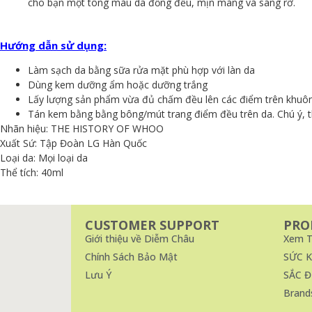
cho bạn một tông màu da đồng đều, mịn màng và sáng rỡ.
Hướng dẫn sử dụng:
Làm sạch da bằng sữa rửa mặt phù hợp với làn da
Dùng kem dưỡng ẩm hoặc dưỡng trắng
Lấy lượng sản phẩm vừa đủ chấm đều lên các điểm trên khuô
Tán kem bằng bằng bông/mút trang điểm đều trên da. Chú ý, t
Nhãn hiệu: THE HISTORY OF WHOO
Xuất Sứ: Tập Đoàn LG Hàn Quốc
Loại da: Mọi loại da
Thể tích: 40ml
CUSTOMER SUPPORT
PRO
Giới thiệu về Diễm Châu
Xem T
Chính Sách Bảo Mật
SỨC 
Lưu Ý
SẮC Đ
Brand