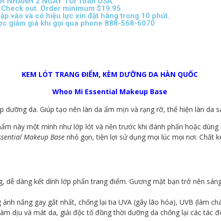
PER NHANH 2 NGÀY TỚI Toàn USA.
 Check out. Order minimum $19.95.
p vào và có hiệu lực xin đặt hàng trong 10 phút.
ợc giảm giá khi gọi qua phone 888-568-6070
KEM LÓT TRANG ĐIỂM, KÈM DƯỠNG DA HÀN QUỐC
Whoo Mi Essential Makeup Base
p dưỡng da. Giúp tạo nên làn da ẩm mịn và rạng rỡ, thể hiện làn da s
 này một mình như lớp lót và nền trước khi đánh phấn hoặc dùng như
sential Makeup Base
nhỏ gọn, tiện lợi sử dụng mọi lúc mọi nơi. Chấ
 dễ dàng kết dính lớp phấn trang điểm. Gương mặt bạn trở nên sáng 
ánh nắng gay gắt nhất, chống lại tia UVA (gây lão hóa), UVB (làm ch
 làm dịu và mát da, giải độc tố đồng thời dưỡng da chống lại các tá