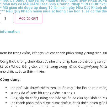
* Nếu Là Dược Thảo và Mỹ Phẩm thì luôn được SHIP FREE SU
* Món này có MÃ GIẢM Free Ship Ground. Nhập "FREESHIP" khi
* Mã giảm chỉ được áp dụng 10 lần mỗi ngày. Nếu Quý Khách nhậ
*** Nếu Quý Khách muốn mua số lượng cao hơn 1, sẽ có thể đư
Add to cart
information
Kem lót trang điểm, kết hợp với các thành phần đông y cung đình giú
Công thức không chứa dầu cực nhẹ cho phép bạn có thể dùng sản phẩm
kế của Whoo. Đẳng cấp, tinh tế, sang trọng.
Whoo Gongjinhyang Mi Es
nhỏ chiết xuất từ thiên nhiên.
Công dụng:
Che phủ các khuyết điểm trên khuôn mặt, cho làn da mịn màng,
Dưỡng da và kem lót trang điểm 2 trong 1.
Cung cấp độ chống nắng cao bảo vệ làn da của bạn khỏi những 
Các thành phần thảo dược được chiết xuất từ thiên nhiên giúp