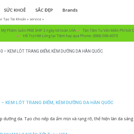
SỨC KHOẺ
SẮC ĐẸP
Brands
r Tạo Tài Khoản » service »
Mỹ Phẩm: luôn FREE SHIP 2 ngày tới toàn USA
Tận Tâm Tư Vấn Miễn Phí bởi D
Hỗ Trợ Hết Lòng tại Tiệm hay qua Phone: (888) 568-6070
40 – KEM LÓT TRANG ĐIỂM, KÈM DƯỠNG DA HÀN QUỐC
0 – KEM LÓT TRANG ĐIỂM, KÈM DƯỠNG DA HÀN QUỐC
úp dưỡng da. Tạo cho nếp da ẩm mịn và rạng rỡ, thể hiện làn da sáng