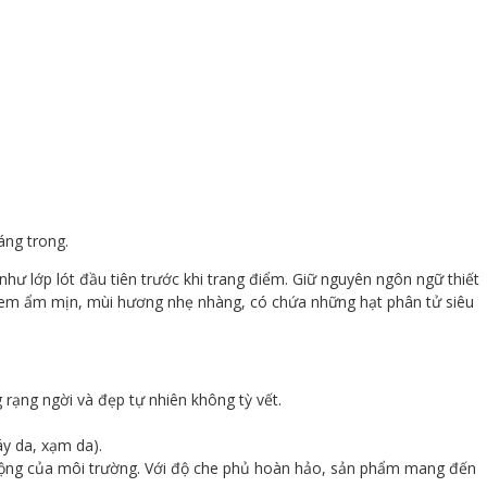
áng trong.
 lớp lót đầu tiên trước khi trang điểm. Giữ nguyên ngôn ngữ thiết
t kem ẩm mịn, mùi hương nhẹ nhàng, có chứa những hạt phân tử siêu
rạng ngời và đẹp tự nhiên không tỳ vết.
áy da, xạm da).
c động của môi trường. Với độ che phủ hoàn hảo, sản phẩm mang đến