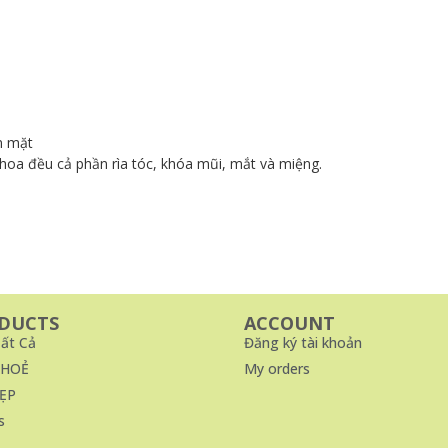
n mặt
hoa đều cả phần rìa tóc, khóa mũi, mắt và miệng.
DUCTS
ACCOUNT
ất Cả
Đăng ký tài khoản
KHOẺ
My orders
ẸP
s