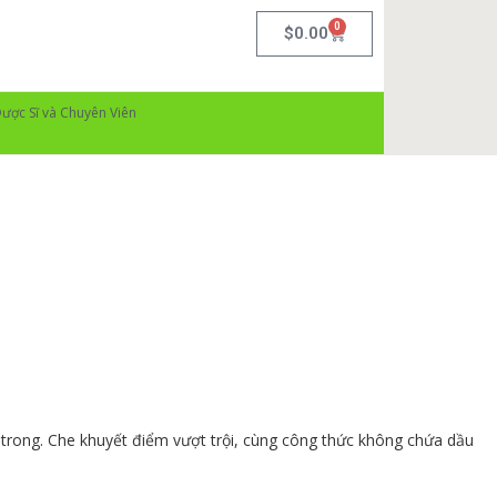
0
$
0.00
ược Sĩ và Chuyên Viên
 trong. Che khuyết điểm vượt trội, cùng công thức không chứa dầu