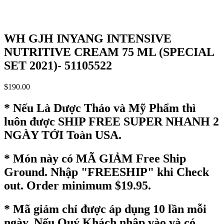
WH GJH INYANG INTENSIVE
NUTRITIVE CREAM 75 ML (SPECIAL
SET 2021)- 51105522
$
190.00
* Nếu Là Dược Thảo và Mỹ Phẩm thì
luôn được SHIP FREE SUPER NHANH 2
NGÀY TỚI Toàn USA.
* Món này có MÃ GIẢM Free Ship
Ground. Nhập "FREESHIP" khi Check
out. Order minimum $19.95.
* Mã giảm chỉ được áp dụng 10 lần mỗi
ngày. Nếu Quý Khách nhập vào và có