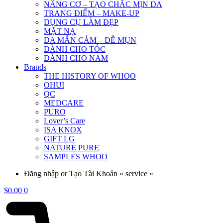
NÂNG CƠ – TẠO CHẮC MỊN DA
TRANG ĐIỂM – MAKE-UP
DỤNG CỤ LÀM ĐẸP
MẶT NẠ
DA MẪN CẢM – DỄ MỤN
DÀNH CHO TÓC
DÀNH CHO NAM
Brands
THE HISTORY OF WHOO
OHUI
QC
MEDCARE
PURO
Lover’s Care
ISA KNOX
GIFT LG
NATURE PURE
SAMPLES WHOO
Đăng nhập or Tạo Tài Khoản » service »
$
0.00
0