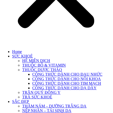
Home
SỨC KHOẺ
HỆ MIỄN DỊCH
THUỐC BỔ & VITAMIN
THUỐC DƯỢC THẢO
CÔNG THỨC DÀNH CHO ĐAU NHỨC
CÔNG THỨC DÀNH CHO NỘI KHOA
CÔNG THỨC DÀNH CHO TIM MẠCH
CÔNG THỨC DÀNH CHO DẠ DÀY
TRÂN QUÝ ĐÔNG Y
TRÀ SỨC KHOẺ
SẮC ĐẸP
THÂM NÁM – DƯỠNG TRẮNG DA
NẾP NHĂN – TÁI SINH DA