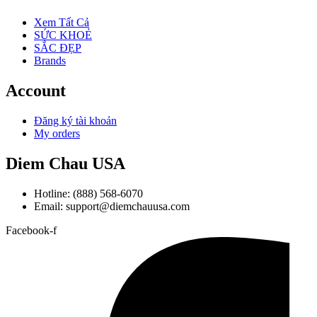
Xem Tất Cả
SỨC KHOẺ
SẮC ĐẸP
Brands
Account
Đăng ký tài khoản
My orders
Diem Chau USA
Hotline: (888) 568-6070
Email: support@diemchauusa.com
Facebook-f