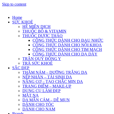
Skip to content
Home
SỨC KHOẺ
HỆ MIỄN DỊCH
THUỐC BỔ & VITAMIN
THUỐC DƯỢC THẢO
CÔNG THỨC DÀNH CHO ĐAU NHỨC
CÔNG THỨC DÀNH CHO NỘI KHOA
CÔNG THỨC DÀNH CHO TIM MẠCH
CÔNG THỨC DÀNH CHO DẠ DÀY
TRÂN QUÝ ĐÔNG Y
TRÀ SỨC KHOẺ
SẮC ĐẸP
THÂM NÁM – DƯỠNG TRẮNG DA
NẾP NHĂN – TÁI SINH DA
NÂNG CƠ – TẠO CHẮC MỊN DA
TRANG ĐIỂM – MAKE-UP
DỤNG CỤ LÀM ĐẸP
MẶT NẠ
DA MẪN CẢM – DỄ MỤN
DÀNH CHO TÓC
DÀNH CHO NAM
Brands