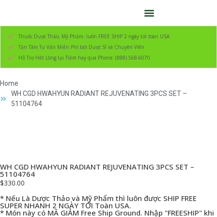
Thuốc Dược Thảo, Mỹ Phẩm: luôn FREE SHIP 2 ngày tới toàn USA
Tận Tâm Tư Vấn Miễn Phí bởi Dược Sĩ và Chuyên Viên
Hỗ Trợ Hết Lòng tại Tiệm hay qua Phone: (888) 568-6070
Home
WH CGD HWAHYUN RADIANT REJUVENATING 3PCS SET –
51104764
WH CGD HWAHYUN RADIANT REJUVENATING 3PCS SET –
51104764
$
330.00
* Nếu Là Dược Thảo và Mỹ Phẩm thì luôn được SHIP FREE
SUPER NHANH 2 NGÀY TỚI Toàn USA.
* Món này có MÃ GIẢM Free Ship Ground. Nhập "FREESHIP" khi