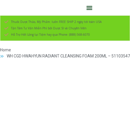
Thuốc Dược Thảo, Mỹ Phẩm: luôn FREE SHIP 2 ngày tới toàn USA
Tận Tâm Tư Vấn Miễn Phí bởi Dược Sĩ và Chuyên Viên
Hỗ Trợ Hết Lòng tại Tiệm hay qua Phone: (888) 568-6070
Home
WH CGD HWAHYUN RADIANT CLEANSING FOAM 200ML – 51103547