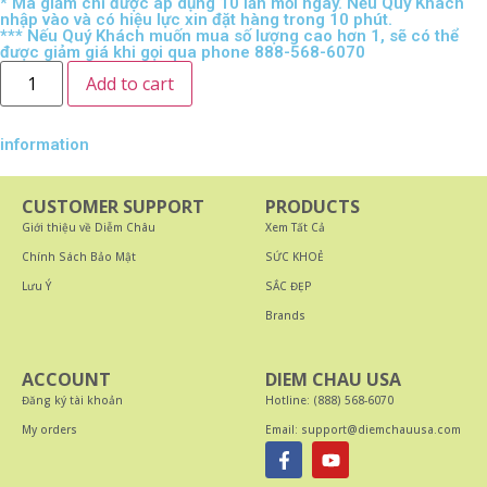
* Mã giảm chỉ được áp dụng 10 lần mỗi ngày. Nếu Quý Khách
nhập vào và có hiệu lực xin đặt hàng trong 10 phút.
*** Nếu Quý Khách muốn mua số lượng cao hơn 1, sẽ có thể
được giảm giá khi gọi qua phone 888-568-6070
Add to cart
information
CUSTOMER SUPPORT
PRODUCTS
Giới thiệu về Diễm Châu
Xem Tất Cả
Chính Sách Bảo Mật
SỨC KHOẺ
Lưu Ý
SẮC ĐẸP
Brands
ACCOUNT
DIEM CHAU USA
Đăng ký tài khoản
Hotline: (888) 568-6070
My orders
Email: support@diemchauusa.com