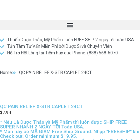
Thuốc Dược Thảo, Mỹ Phẩm: luôn FREE SHIP 2 ngày tới toàn USA
Tận Tâm Tư Vấn Miễn Phí bởi Dược Sĩ và Chuyên Viên
Hỗ Trợ Hết Lòng tại Tiệm hay qua Phone: (888) 568-6070
Home
QC PAIN RELIEF X-STR CAPLET 24CT
QC PAIN RELIEF X-STR CAPLET 24CT
$
7.94
* Nếu Là Dược Thảo và Mỹ Phẩm thì luôn được SHIP FREE
SUPER NHANH 2 NGÀY TỚI Toàn USA.
* Món này có MÃ GIẢM Free Ship Ground. Nhập "FREESHIP" khi
Check out. Order minimum $19.95.