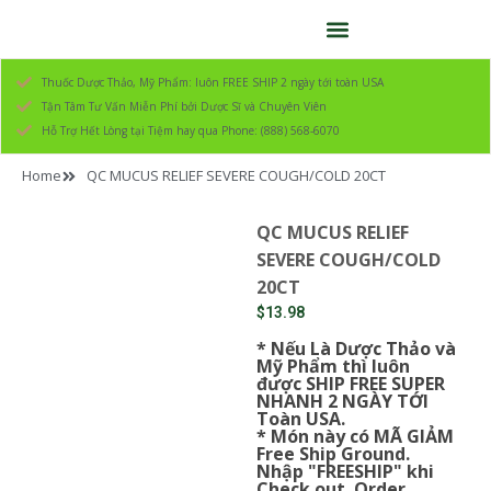
Thuốc Dược Thảo, Mỹ Phẩm: luôn FREE SHIP 2 ngày tới toàn USA
Tận Tâm Tư Vấn Miễn Phí bởi Dược Sĩ và Chuyên Viên
Hỗ Trợ Hết Lòng tại Tiệm hay qua Phone: (888) 568-6070
Home
QC MUCUS RELIEF SEVERE COUGH/COLD 20CT
QC MUCUS RELIEF
SEVERE COUGH/COLD
20CT
$
13.98
* Nếu Là Dược Thảo và
Mỹ Phẩm thì luôn
được SHIP FREE SUPER
NHANH 2 NGÀY TỚI
Toàn USA.
* Món này có MÃ GIẢM
Free Ship Ground.
Nhập "FREESHIP" khi
Check out. Order