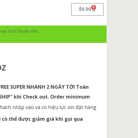
0
$
0.00
ược Sĩ và Chuyên Viên
OZ
 FREE SUPER NHANH 2 NGÀY TỚI Toàn
ESHIP" khi Check out. Order minimum
hách nhập vào và có hiệu lực xin đặt hàng
có thể được giảm giá khi gọi qua