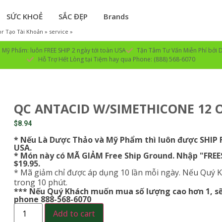
SỨC KHOẺ
SẮC ĐẸP
Brands
r Tạo Tài Khoản » service »
Mỹ Phẩm: luôn FREE SHIP 2 ngày tới toàn USA
Tận Tâm Tư Vấn Miễn Phí bởi D
Hỗ Trợ Hết Lòng tại Tiệm hay qua Phone: (888) 568-6070
QC ANTACID W/SIMETHICONE 12 
$
8.94
* Nếu Là Dược Thảo và Mỹ Phẩm thì luôn được SHIP
USA.
* Món này có MÃ GIẢM Free Ship Ground. Nhập "FRE
$19.95.
* Mã giảm chỉ được áp dụng 10 lần mỗi ngày. Nếu Quý K
trong 10 phút.
*** Nếu Quý Khách muốn mua số lượng cao hơn 1, sẽ 
phone 888-568-6070
Add to cart