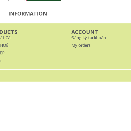
INFORMATION
DUCTS
ACCOUNT
ất Cả
Đăng ký tài khoản
KHOẺ
My orders
ẸP
s