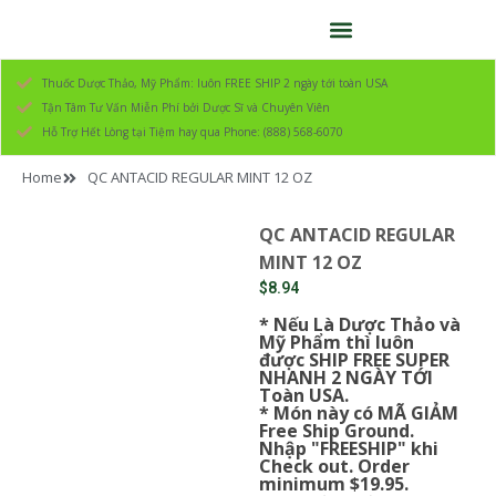
Thuốc Dược Thảo, Mỹ Phẩm: luôn FREE SHIP 2 ngày tới toàn USA
Tận Tâm Tư Vấn Miễn Phí bởi Dược Sĩ và Chuyên Viên
Hỗ Trợ Hết Lòng tại Tiệm hay qua Phone: (888) 568-6070
Home
QC ANTACID REGULAR MINT 12 OZ
QC ANTACID REGULAR
MINT 12 OZ
$
8.94
* Nếu Là Dược Thảo và
Mỹ Phẩm thì luôn
được SHIP FREE SUPER
NHANH 2 NGÀY TỚI
Toàn USA.
* Món này có MÃ GIẢM
Free Ship Ground.
Nhập "FREESHIP" khi
Check out. Order
minimum $19.95.