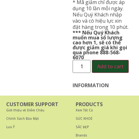
* Mã giảm chỉ được áp
dụng 10 lần mỗi ngày.
Nếu Quý Khách nhập
vào và có hiệu lực xin
đặt hàng trong 10 phút.
*** Nếu Quý Khách
muốn mua số lượng
cao hơn 1, sẽ có thể
được giảm giá khi gọi
qua phone 888-568-
6070
Add to cart
INFORMATION
CUSTOMER SUPPORT
PRODUCTS
Giới thiệu về Diễm Châu
Xem Tất Cả
Chính Sách Bảo Mật
SỨC KHOẺ
Lưu Ý
SẮC ĐẸP
Brands