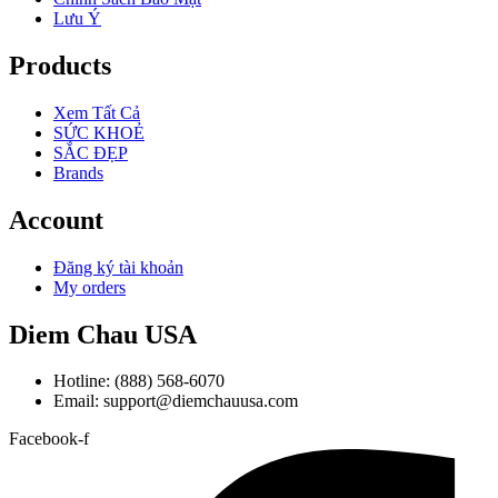
Lưu Ý
Products
Xem Tất Cả
SỨC KHOẺ
SẮC ĐẸP
Brands
Account
Đăng ký tài khoản
My orders
Diem Chau USA
Hotline: (888) 568-6070
Email: support@diemchauusa.com
Facebook-f