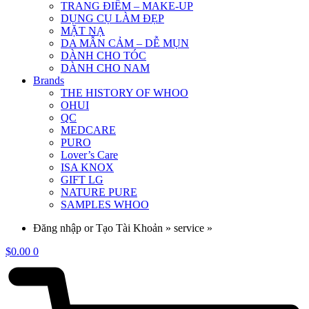
TRANG ĐIỂM – MAKE-UP
DỤNG CỤ LÀM ĐẸP
MẶT NẠ
DA MẪN CẢM – DỄ MỤN
DÀNH CHO TÓC
DÀNH CHO NAM
Brands
THE HISTORY OF WHOO
OHUI
QC
MEDCARE
PURO
Lover’s Care
ISA KNOX
GIFT LG
NATURE PURE
SAMPLES WHOO
Đăng nhập or Tạo Tài Khoản » service »
$
0.00
0