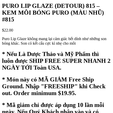
PURO LIP GLAZE (DETOUR) 815 –
KEM MÔI BÓNG PURO (MÀU NHŨ)
#815
$
22.00
Puro Lip Glaze không mang lại cảm giác bết dính như những son
bóng khác. Son có kết cấu cực kì nhẹ cho môi
* Nếu Là Dược Thảo và Mỹ Phẩm thì
luôn được SHIP FREE SUPER NHANH 2
NGÀY TỚI Toàn USA.
* Món này có MÃ GIẢM Free Ship
Ground. Nhập "FREESHIP" khi Check
out. Order minimum $19.95.
* Mã giảm chỉ được áp dụng 10 lần mỗi
ngày. Nếu Quý Khách nhập vào và có