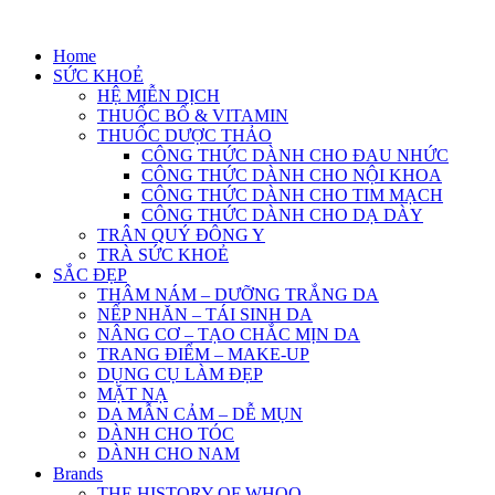
Skip
to
Home
content
SỨC KHOẺ
HỆ MIỄN DỊCH
THUỐC BỔ & VITAMIN
THUỐC DƯỢC THẢO
CÔNG THỨC DÀNH CHO ĐAU NHỨC
CÔNG THỨC DÀNH CHO NỘI KHOA
CÔNG THỨC DÀNH CHO TIM MẠCH
CÔNG THỨC DÀNH CHO DẠ DÀY
TRÂN QUÝ ĐÔNG Y
TRÀ SỨC KHOẺ
SẮC ĐẸP
THÂM NÁM – DƯỠNG TRẮNG DA
NẾP NHĂN – TÁI SINH DA
NÂNG CƠ – TẠO CHẮC MỊN DA
TRANG ĐIỂM – MAKE-UP
DỤNG CỤ LÀM ĐẸP
MẶT NẠ
DA MẪN CẢM – DỄ MỤN
DÀNH CHO TÓC
DÀNH CHO NAM
Brands
THE HISTORY OF WHOO