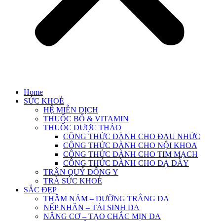
Home
SỨC KHOẺ
HỆ MIỄN DỊCH
THUỐC BỔ & VITAMIN
THUỐC DƯỢC THẢO
CÔNG THỨC DÀNH CHO ĐAU NHỨC
CÔNG THỨC DÀNH CHO NỘI KHOA
CÔNG THỨC DÀNH CHO TIM MẠCH
CÔNG THỨC DÀNH CHO DẠ DÀY
TRÂN QUÝ ĐÔNG Y
TRÀ SỨC KHOẺ
SẮC ĐẸP
THÂM NÁM – DƯỠNG TRẮNG DA
NẾP NHĂN – TÁI SINH DA
NÂNG CƠ – TẠO CHẮC MỊN DA