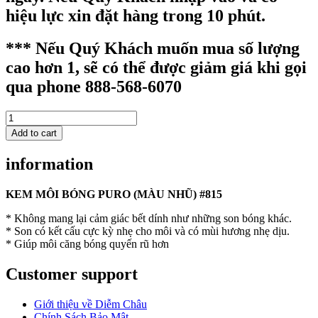
hiệu lực xin đặt hàng trong 10 phút.
*** Nếu Quý Khách muốn mua số lượng
cao hơn 1, sẽ có thể được giảm giá khi gọi
qua phone 888-568-6070
PURO
LIP
Add to cart
GLAZE
(DETOUR)
information
815
-
KEM
KEM MÔI BÓNG PURO (MÀU NHŨ) #815
MÔI
* Không mang lại cảm giác bết dính như những son bóng khác.
BÓNG
* Son có kết cấu cực kỳ nhẹ cho môi và có mùi hương nhẹ dịu.
PURO
* Giúp môi căng bóng quyến rũ hơn
(MÀU
NHŨ)
#815
Customer support
quantity
Giới thiệu về Diễm Châu
Chính Sách Bảo Mật