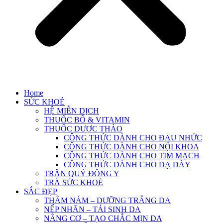
Home
SỨC KHOẺ
HỆ MIỄN DỊCH
THUỐC BỔ & VITAMIN
THUỐC DƯỢC THẢO
CÔNG THỨC DÀNH CHO ĐAU NHỨC
CÔNG THỨC DÀNH CHO NỘI KHOA
CÔNG THỨC DÀNH CHO TIM MẠCH
CÔNG THỨC DÀNH CHO DẠ DÀY
TRÂN QUÝ ĐÔNG Y
TRÀ SỨC KHOẺ
SẮC ĐẸP
THÂM NÁM – DƯỠNG TRẮNG DA
NẾP NHĂN – TÁI SINH DA
NÂNG CƠ – TẠO CHẮC MỊN DA