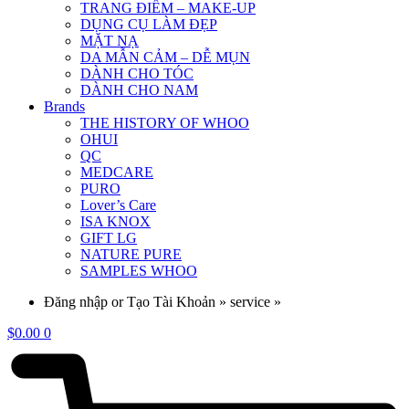
TRANG ĐIỂM – MAKE-UP
DỤNG CỤ LÀM ĐẸP
MẶT NẠ
DA MẪN CẢM – DỄ MỤN
DÀNH CHO TÓC
DÀNH CHO NAM
Brands
THE HISTORY OF WHOO
OHUI
QC
MEDCARE
PURO
Lover’s Care
ISA KNOX
GIFT LG
NATURE PURE
SAMPLES WHOO
Đăng nhập or Tạo Tài Khoản » service »
$
0.00
0