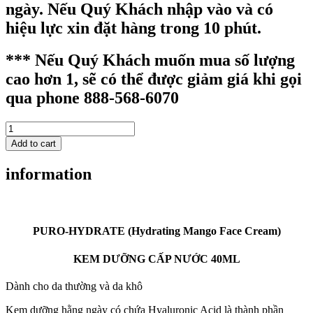
ngày. Nếu Quý Khách nhập vào và có
hiệu lực xin đặt hàng trong 10 phút.
*** Nếu Quý Khách muốn mua số lượng
cao hơn 1, sẽ có thể được giảm giá khi gọi
qua phone 888-568-6070
PURO
HYDRATING
Add to cart
MANGO
FACE
information
CREAM
40ML
-
KEM
DƯỠNG
PURO-HYDRATE (Hydrating Mango Face Cream)
ẨM,
MỊN
KEM DƯỠNG CẤP NƯỚC 40ML
DA
40ML
Dành cho da thường và da khô
quantity
Kem dưỡng hằng ngày có chứa Hyaluronic Acid là thành phần