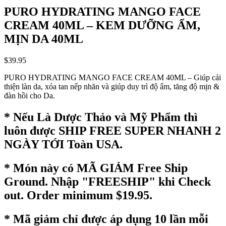
PURO HYDRATING MANGO FACE
CREAM 40ML – KEM DƯỠNG ẨM,
MỊN DA 40ML
$
39.95
PURO HYDRATING MANGO FACE CREAM 40ML – Giúp cải
thiện làn da, xóa tan nếp nhăn và giúp duy trì độ ẩm, tăng độ mịn &
đàn hồi cho Da.
* Nếu Là Dược Thảo và Mỹ Phẩm thì
luôn được SHIP FREE SUPER NHANH 2
NGÀY TỚI Toàn USA.
* Món này có MÃ GIẢM Free Ship
Ground. Nhập "FREESHIP" khi Check
out. Order minimum $19.95.
* Mã giảm chỉ được áp dụng 10 lần mỗi