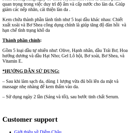
quan trọng trong việc duy trì độ ẩm và cấp nước cho làn da. Giúp
giảm các nếp nhăn, cải thiện làn da .
Kem chứa thành phần lành tính như 5 loại dầu khác nhau: Chiết
xuất xoài và Bơ Shea công dụng chính là giúp tăng độ đàn hồi và
hạn chế tình trạng khô da
Thành phần chính
:
Gồm 5 loại dầu tự nhiên như: Olive, Hạnh nhân, dầu Trái Bơ, Hoa
hướng dương và dầu Hạt Nho; Gel Lô hội, Bơ xoài, Bơ Shea, và
Vitamin E.
*HƯỚNG DẪN SỬ DỤNG:
– Sau khi làm sạch da, dùng 1 lượng vừa đủ bôi lên da mặt và
massage nhẹ nhàng để kem thấm vào da.
– Sử dụng ngày 2 lần (Sáng và tối), sau bước tinh chất Serum.
Customer support
Giới thiệu về Diễm Châu