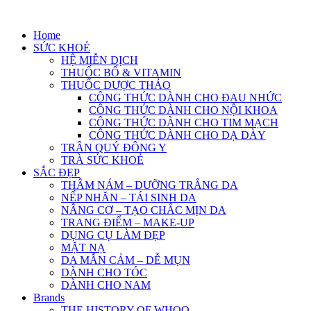
Skip
to
Home
content
SỨC KHOẺ
HỆ MIỄN DỊCH
THUỐC BỔ & VITAMIN
THUỐC DƯỢC THẢO
CÔNG THỨC DÀNH CHO ĐAU NHỨC
CÔNG THỨC DÀNH CHO NỘI KHOA
CÔNG THỨC DÀNH CHO TIM MẠCH
CÔNG THỨC DÀNH CHO DẠ DÀY
TRÂN QUÝ ĐÔNG Y
TRÀ SỨC KHOẺ
SẮC ĐẸP
THÂM NÁM – DƯỠNG TRẮNG DA
NẾP NHĂN – TÁI SINH DA
NÂNG CƠ – TẠO CHẮC MỊN DA
TRANG ĐIỂM – MAKE-UP
DỤNG CỤ LÀM ĐẸP
MẶT NẠ
DA MẪN CẢM – DỄ MỤN
DÀNH CHO TÓC
DÀNH CHO NAM
Brands
THE HISTORY OF WHOO