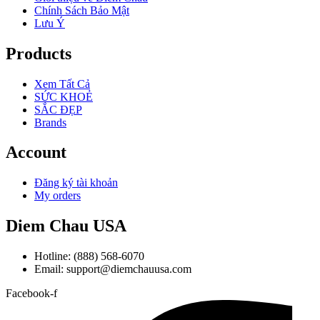
Chính Sách Bảo Mật
Lưu Ý
Products
Xem Tất Cả
SỨC KHOẺ
SẮC ĐẸP
Brands
Account
Đăng ký tài khoản
My orders
Diem Chau USA
Hotline: (888) 568-6070
Email: support@diemchauusa.com
Facebook-f