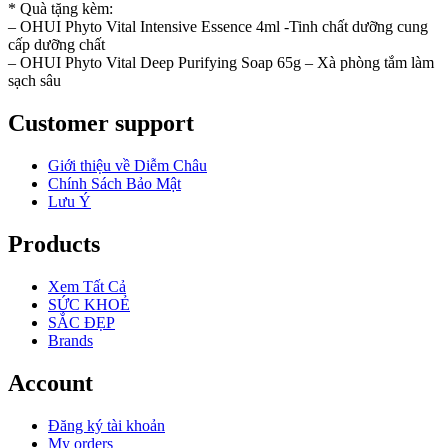
* Quà tặng kèm:
– OHUI Phyto Vital Intensive Essence 4ml -Tinh chất dưỡng cung
cấp dưỡng chất
– OHUI Phyto Vital Deep Purifying Soap 65g – Xà phòng tắm làm
sạch sâu
Customer support
Giới thiệu về Diễm Châu
Chính Sách Bảo Mật
Lưu Ý
Products
Xem Tất Cả
SỨC KHOẺ
SẮC ĐẸP
Brands
Account
Đăng ký tài khoản
My orders