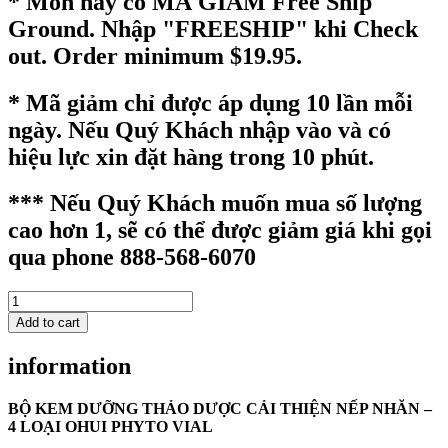
* Món này có MÃ GIẢM Free Ship
Ground. Nhập "FREESHIP" khi Check
out. Order minimum $19.95.
* Mã giảm chỉ được áp dụng 10 lần mỗi
ngày. Nếu Quý Khách nhập vào và có
hiệu lực xin đặt hàng trong 10 phút.
*** Nếu Quý Khách muốn mua số lượng
cao hơn 1, sẽ có thể được giảm giá khi gọi
qua phone 888-568-6070
OH
PHYTO
Add to cart
VITAL
4PCS
information
SPECIAL
SET
-
BỘ KEM DƯỠNG THẢO DƯỢC CẢI THIỆN NẾP NHĂN –
50707899
4 LOẠI OHUI PHYTO VIAL
-