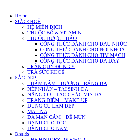
Skip
to
Home
content
SỨC KHOẺ
HỆ MIỄN DỊCH
THUỐC BỔ & VITAMIN
THUỐC DƯỢC THẢO
CÔNG THỨC DÀNH CHO ĐAU NHỨC
CÔNG THỨC DÀNH CHO NỘI KHOA
CÔNG THỨC DÀNH CHO TIM MẠCH
CÔNG THỨC DÀNH CHO DẠ DÀY
TRÂN QUÝ ĐÔNG Y
TRÀ SỨC KHOẺ
SẮC ĐẸP
THÂM NÁM – DƯỠNG TRẮNG DA
NẾP NHĂN – TÁI SINH DA
NÂNG CƠ – TẠO CHẮC MỊN DA
TRANG ĐIỂM – MAKE-UP
DỤNG CỤ LÀM ĐẸP
MẶT NẠ
DA MẪN CẢM – DỄ MỤN
DÀNH CHO TÓC
DÀNH CHO NAM
Brands
THE HISTORY OF WHOO