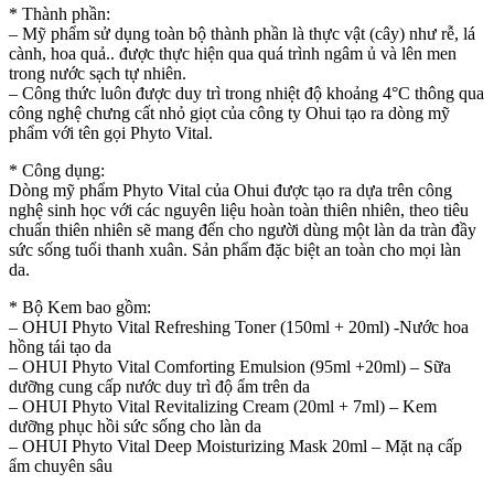
* Thành phần:
BỘ
– Mỹ phẩm sử dụng toàn bộ thành phần là thực vật (cây) như rễ, lá
KEM
cành, hoa quả.. được thực hiện qua quá trình ngâm ủ và lên men
DƯỠNG
trong nước sạch tự nhiên.
THẢO
– Công thức luôn được duy trì trong nhiệt độ khoảng 4°C thông qua
DƯỢC
công nghệ chưng cất nhỏ giọt của công ty Ohui tạo ra dòng mỹ
CẢI
phẩm với tên gọi Phyto Vital.
THIỆN
NẾP
* Công dụng:
NHĂN
Dòng mỹ phẩm Phyto Vital của Ohui được tạo ra dựa trên công
-
nghệ sinh học với các nguyên liệu hoàn toàn thiên nhiên, theo tiêu
4
chuẩn thiên nhiên sẽ mang đến cho người dùng một làn da tràn đầy
LOẠI
sức sống tuổi thanh xuân. Sản phẩm đặc biệt an toàn cho mọi làn
OHUI
da.
PHYTO
VIAL
* Bộ Kem bao gồm:
quantity
– OHUI Phyto Vital Refreshing Toner (150ml + 20ml) -Nước hoa
hồng tái tạo da
– OHUI Phyto Vital Comforting Emulsion (95ml +20ml) – Sữa
dưỡng cung cấp nước duy trì độ ẩm trên da
– OHUI Phyto Vital Revitalizing Cream (20ml + 7ml) – Kem
dưỡng phục hồi sức sống cho làn da
– OHUI Phyto Vital Deep Moisturizing Mask 20ml – Mặt nạ cấp
ẩm chuyên sâu