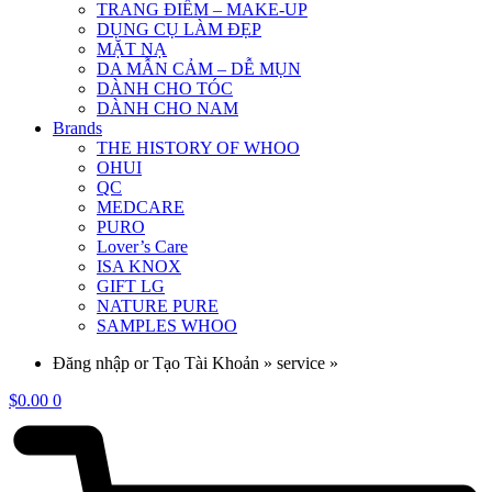
TRANG ĐIỂM – MAKE-UP
DỤNG CỤ LÀM ĐẸP
MẶT NẠ
DA MẪN CẢM – DỄ MỤN
DÀNH CHO TÓC
DÀNH CHO NAM
Brands
THE HISTORY OF WHOO
OHUI
QC
MEDCARE
PURO
Lover’s Care
ISA KNOX
GIFT LG
NATURE PURE
SAMPLES WHOO
Đăng nhập or Tạo Tài Khoản » service »
$
0.00
0