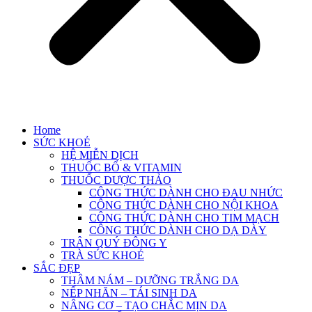
Home
SỨC KHOẺ
HỆ MIỄN DỊCH
THUỐC BỔ & VITAMIN
THUỐC DƯỢC THẢO
CÔNG THỨC DÀNH CHO ĐAU NHỨC
CÔNG THỨC DÀNH CHO NỘI KHOA
CÔNG THỨC DÀNH CHO TIM MẠCH
CÔNG THỨC DÀNH CHO DẠ DÀY
TRÂN QUÝ ĐÔNG Y
TRÀ SỨC KHOẺ
SẮC ĐẸP
THÂM NÁM – DƯỠNG TRẮNG DA
NẾP NHĂN – TÁI SINH DA
NÂNG CƠ – TẠO CHẮC MỊN DA