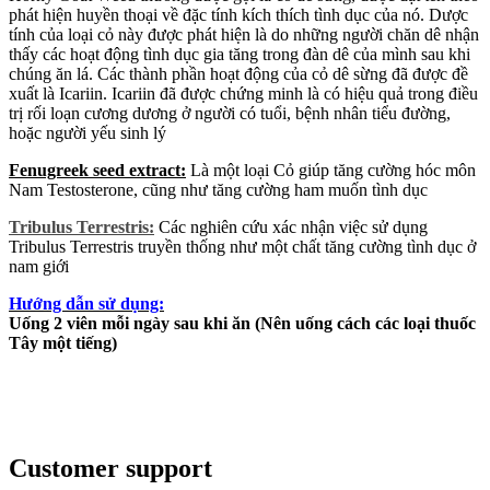
phát hiện huyền thoại về đặc tính kích thích tình dục của nó. Dược
tính của loại cỏ này được phát hiện là do những người chăn dê nhận
thấy các hoạt động tình dục gia tăng trong đàn dê của mình sau khi
chúng ăn lá. Các thành phần hoạt động của cỏ dê sừng đã được đề
xuất là Icariin. Icariin đã được chứng minh là có hiệu quả trong điều
trị rối loạn cương dương ở người có tuổi, bệnh nhân tiểu đường,
hoặc người yếu sinh lý
Fenugreek seed extract:
Là một loại Cỏ giúp tăng cường hóc môn
Nam Testosterone, cũng như tăng cường ham muốn tình dục
Tribulus Terrestris:
Các nghiên cứu xác nhận việc sử dụng
Tribulus Terrestris truyền thống như một chất tăng cường tình dục ở
nam giới
Hướng dẫn sử dụng:
Uống 2 viên mỗi ngày sau khi ăn (Nên uống cách các loại thuốc
Tây một tiếng)
Customer support