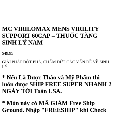
MC VIRILOMAX MENS VIRILITY
SUPPORT 60CAP – THUỐC TĂNG
SINH LÝ NAM
$
49.95
GIẢI PHÁP ĐỘT PHÁ, CHẤM DỨT CÁC VẤN ĐỀ VỀ SINH
LÝ
* Nếu Là Dược Thảo và Mỹ Phẩm thì
luôn được SHIP FREE SUPER NHANH 2
NGÀY TỚI Toàn USA.
* Món này có MÃ GIẢM Free Ship
Ground. Nhập "FREESHIP" khi Check