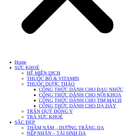
Home
SỨC KHOẺ
HỆ MIỄN DỊCH
THUỐC BỔ & VITAMIN
THUỐC DƯỢC THẢO
CÔNG THỨC DÀNH CHO ĐAU NHỨC
CÔNG THỨC DÀNH CHO NỘI KHOA
CÔNG THỨC DÀNH CHO TIM MẠCH
CÔNG THỨC DÀNH CHO DẠ DÀY
TRÂN QUÝ ĐÔNG Y
TRÀ SỨC KHOẺ
SẮC ĐẸP
THÂM NÁM – DƯỠNG TRẮNG DA
NẾP NHĂN – TÁI SINH DA