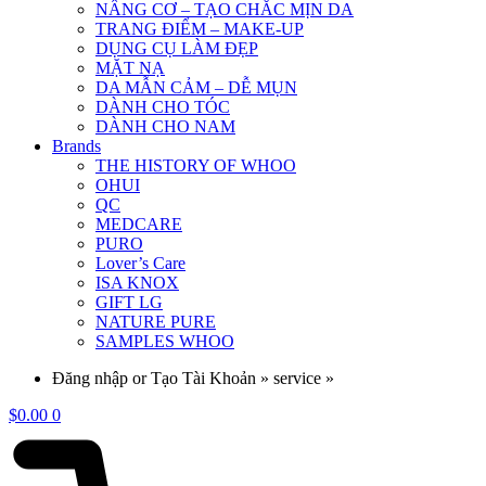
NÂNG CƠ – TẠO CHẮC MỊN DA
TRANG ĐIỂM – MAKE-UP
DỤNG CỤ LÀM ĐẸP
MẶT NẠ
DA MẪN CẢM – DỄ MỤN
DÀNH CHO TÓC
DÀNH CHO NAM
Brands
THE HISTORY OF WHOO
OHUI
QC
MEDCARE
PURO
Lover’s Care
ISA KNOX
GIFT LG
NATURE PURE
SAMPLES WHOO
Đăng nhập or Tạo Tài Khoản » service »
$
0.00
0