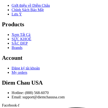
Giới thiệu về Diễm Châu
Chính Sách Bảo Mật
Lưu Ý
Products
Xem Tất Cả
SỨC KHOẺ
SẮC ĐẸP
Brands
Account
Đăng ký tài khoản
My orders
Diem Chau USA
Hotline: (888) 568-6070
Email: support@diemchauusa.com
Facebook-f