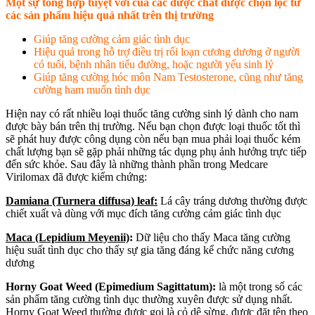
Một sự tổng hợp tuyệt vời của các dược chất được chọn lọc từ
các sản phẩm hiệu quả nhất trên thị trường
Giúp tăng cường cảm giác tình dục
Hiệu quả trong hỗ trợ điều trị rối loạn cương dương ở người
có tuổi, bệnh nhân tiểu đường, hoặc người yếu sinh lý
Giúp tăng cường hóc môn Nam Testosterone, cũng như tăng
cường ham muốn tình dục
Hiện nay có rất nhiều loại thuốc tăng cường sinh lý dành cho nam
được bày bán trên thị trường. Nếu bạn chọn được loại thuốc tốt thì
sẽ phát huy được công dụng còn nếu bạn mua phải loại thuốc kém
chất lượng bạn sẽ gặp phải những tác dụng phụ ảnh hưởng trực tiếp
đến sức khỏe. Sau đây là những thành phần trong Medcare
Virilomax đã được kiểm chứng:
Damiana (Turnera diffusa) leaf:
Lá cây tráng dương thường được
chiết xuất và dùng với mục đích tăng cường cảm giác tình dục
Maca (Lepidium Meyenii)
:
Dữ liệu cho thấy Maca tăng cường
hiệu suất tình dục cho thấy sự gia tăng đáng kể chức năng cương
dương
Horny Goat Weed (Epimedium Sagittatum):
là một trong số các
sản phẩm tăng cường tình dục thường xuyên được sử dụng nhất.
Horny Goat Weed thường được gọi là cỏ dê sừng, được đặt tên theo