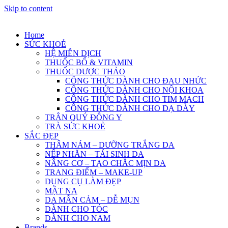
Skip to content
Home
SỨC KHOẺ
HỆ MIỄN DỊCH
THUỐC BỔ & VITAMIN
THUỐC DƯỢC THẢO
CÔNG THỨC DÀNH CHO ĐAU NHỨC
CÔNG THỨC DÀNH CHO NỘI KHOA
CÔNG THỨC DÀNH CHO TIM MẠCH
CÔNG THỨC DÀNH CHO DẠ DÀY
TRÂN QUÝ ĐÔNG Y
TRÀ SỨC KHOẺ
SẮC ĐẸP
THÂM NÁM – DƯỠNG TRẮNG DA
NẾP NHĂN – TÁI SINH DA
NÂNG CƠ – TẠO CHẮC MỊN DA
TRANG ĐIỂM – MAKE-UP
DỤNG CỤ LÀM ĐẸP
MẶT NẠ
DA MẪN CẢM – DỄ MỤN
DÀNH CHO TÓC
DÀNH CHO NAM
Brands