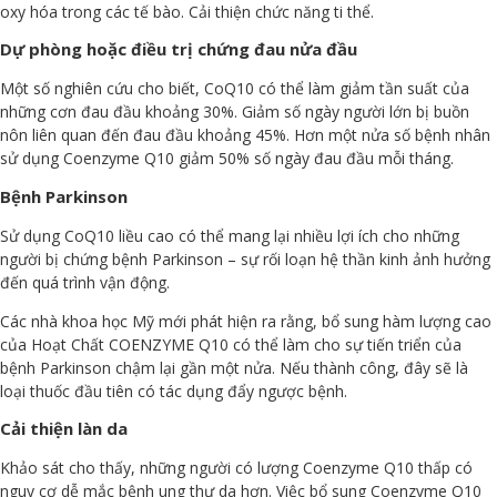
oxy hóa trong các tế bào. Cải thiện chức năng ti thể.
Dự phòng hoặc điều trị chứng đau nửa đầu
Một số nghiên cứu cho biết, CoQ10 có thể làm giảm tần suất của
những cơn đau đầu khoảng 30%. Giảm số ngày người lớn bị buồn
nôn liên quan đến đau đầu khoảng 45%. Hơn một nửa số bệnh nhân
sử dụng Coenzyme Q10 giảm 50% số ngày đau đầu mỗi tháng.
Bệnh Parkinson
Sử dụng CoQ10 liều cao có thể mang lại nhiều lợi ích cho những
người bị chứng bệnh Parkinson – sự rối loạn hệ thần kinh ảnh hưởng
đến quá trình vận động.
Các nhà khoa học Mỹ mới phát hiện ra rằng, bổ sung hàm lượng cao
của Hoạt Chất COENZYME Q10 có thể làm cho sự tiến triển của
bệnh Parkinson chậm lại gần một nửa. Nếu thành công, đây sẽ là
loại thuốc đầu tiên có tác dụng đẩy ngược bệnh.
Cải thiện làn da
Khảo sát cho thấy, những người có lượng Coenzyme Q10 thấp có
nguy cơ dễ mắc bệnh ung thư da hơn. Việc bổ sung Coenzyme Q10