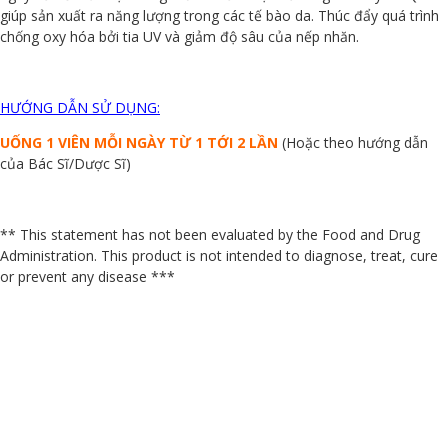
giúp sản xuất ra năng lượng trong các tế bào da. Thúc đẩy quá trình
chống oxy hóa bởi tia UV và giảm độ sâu của nếp nhăn.
HƯỚNG DẪN SỬ DỤNG:
UỐNG 1 VIÊN MỖI NGÀY TỪ 1 TỚI 2 LẦN
(Hoặc theo hướng dẫn
của Bác Sĩ/Dược Sĩ)
** This statement has not been evaluated by the Food and Drug
Administration. This product is not intended to diagnose, treat, cure
or prevent any disease ***