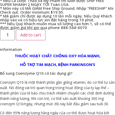
* Nếu Là Dược Thảo và Mỹ Phẩm thì luôn được SHIP FREE
SUPER NHANH 2 NGÀY TỚI Toàn USA.
* Món này có MÃ GIẢM Free Ship Ground. Nhập "FREESHIP" khi
Check out. Order minimum $19.95.
* Mã giảm chỉ được áp dụng 10 lần mỗi ngày. Nếu Quý Khách
nhập vào và có hiệu lực xin đặt hàng trong 10 phút.
*** Nếu Quý Khách muốn mua số lượng cao hơn 1, sẽ có thể
được giảm giá khi gọi qua phone 888-568-6070
Add to cart
information
THUỐC HOẠT CHẤT CHỐNG OXY HÓA MẠNH,
HỖ TRỢ TIM MẠCH, BỆNH PARKINSON’S
Bổ sung Coenzyme Q10 có tác dụng gì?
Coenzym Q10 là một thành phần gần giống vitamin, do cơ thể tự sản
xuất. Nó đóng vai trò quan trọng trong hoạt động của ty lạp thể –
thành phần của tế bào chịu trách nhiệm chuyển các chất dinh dưỡng
thành năng lượng. Khi còn trẻ, cơ thể sản xuất khoảng 300 mg
coenzym Q10/ngày, nhưng mức độ này bắt đầu giảm sau tuổi 30.
Có đến 95% năng lượng hằng ngày của cơ thể được hoạt hóa bởi