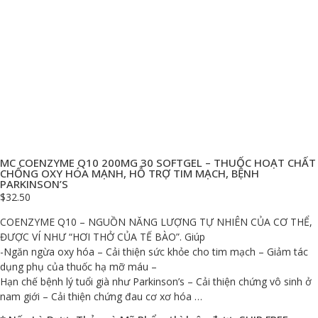
MC COENZYME Q10 200MG 30 SOFTGEL – THUỐC HOẠT CHẤT
CHỐNG OXY HÓA MẠNH, HỖ TRỢ TIM MẠCH, BỆNH
PARKINSON’S
$
32.50
COENZYME Q10 – NGUỒN NĂNG LƯỢNG TỰ NHIÊN CỦA CƠ THỂ,
ĐƯỢC VÍ NHƯ “HƠI THỞ CỦA TẾ BÀO”. Giúp
-Ngăn ngừa oxy hóa – Cải thiện sức khỏe cho tim mạch – Giảm tác
dụng phụ của thuốc hạ mỡ máu –
Hạn chế bệnh lý tuổi già như Parkinson’s – Cải thiện chứng vô sinh ở
nam giới – Cải thiện chứng đau cơ xơ hóa …