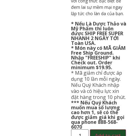
với công thức đặc biệt để
đem lai sự mềm mại ngay
lập tức cho làn da của bạn.
* Nếu Là Dược Thảo và
Mỹ Phẩm thì luôn
được SHIP FREE SUPER
NHANH 2 NGÀY TỚI
Toàn USA.
* Món này có MÃ GIẢM
Free Ship Ground.
Nhập "FREESHIP" khi
Check out. Order
minimum $19.95.
* Mã giảm chỉ được áp
dụng 10 lần mỗi ngày.
Nếu Quý Khách nhập
vào và có hiệu lực xin
đặt hàng trong 10 phút.
*** Nếu Quý Khách
muốn mua số lượng
cao hơn 1, sẽ có thể
được giảm giá khi gọi
qua phone 888-568-
6070
Add to cart