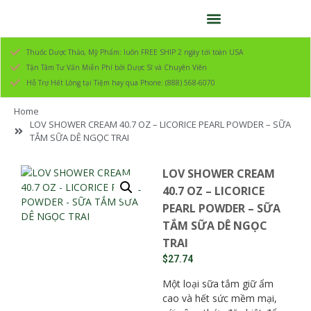
Thuốc Dược Thảo, Mỹ Phẩm: luôn FREE SHIP 2 ngày tới toàn USA
Tận Tâm Tư Vấn Miễn Phí bởi Dược Sĩ và Chuyên Viên
Hỗ Trợ Hết Lòng tại Tiệm hay qua Phone: (888) 568-6070
Home
LOV SHOWER CREAM 40.7 OZ – LICORICE PEARL POWDER – SỮA
TẮM SỮA DÊ NGỌC TRAI
LOV SHOWER CREAM
40.7 OZ – LICORICE
PEARL POWDER – SỮA
TẮM SỮA DÊ NGỌC
TRAI
$
27.74
Một loại sữa tắm giữ ẩm
cao và hết sức mềm mại,