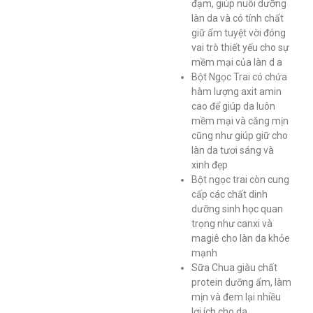
đạm, giúp nuôi dưỡng
làn da và có tính chất
giữ ẩm tuyệt vời đóng
vai trò thiết yếu cho sự
mềm mại của làn d a
Bột Ngọc Trai có chứa
hàm lượng axit amin
cao để giúp da luôn
mềm mại và căng mịn
cũng như giúp giữ cho
làn da tươi sáng và
xinh đẹp
Bột ngọc trai còn cung
cấp các chất dinh
dưỡng sinh học quan
trọng như canxi và
magiê cho làn da khỏe
mạnh
Sữa Chua giàu chất
protein dưỡng ẩm, làm
mịn và đem lại nhiều
lợi ích cho da