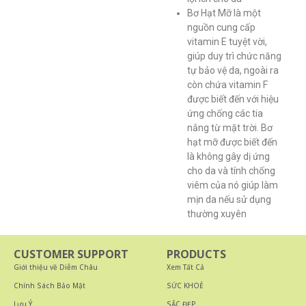
Bơ Hạt Mỡ là một
nguồn cung cấp
vitamin E tuyệt vời,
giúp duy trì chức năng
tự bảo vệ da, ngoài ra
còn chứa vitamin F
được biết đến với hiệu
ứng chống các tia
nắng từ mặt trời. Bơ
hạt mỡ được biết đến
là không gây dị ứng
cho da và tính chống
viêm của nó giúp làm
mịn da nếu sử dụng
thường xuyên
CUSTOMER SUPPORT
PRODUCTS
Giới thiệu về Diễm Châu
Xem Tất Cả
Chính Sách Bảo Mật
SỨC KHOẺ
Lưu Ý
SẮC ĐẸP