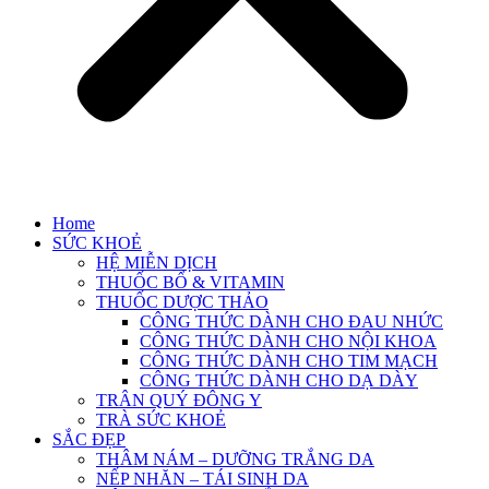
Home
SỨC KHOẺ
HỆ MIỄN DỊCH
THUỐC BỔ & VITAMIN
THUỐC DƯỢC THẢO
CÔNG THỨC DÀNH CHO ĐAU NHỨC
CÔNG THỨC DÀNH CHO NỘI KHOA
CÔNG THỨC DÀNH CHO TIM MẠCH
CÔNG THỨC DÀNH CHO DẠ DÀY
TRÂN QUÝ ĐÔNG Y
TRÀ SỨC KHOẺ
SẮC ĐẸP
THÂM NÁM – DƯỠNG TRẮNG DA
NẾP NHĂN – TÁI SINH DA