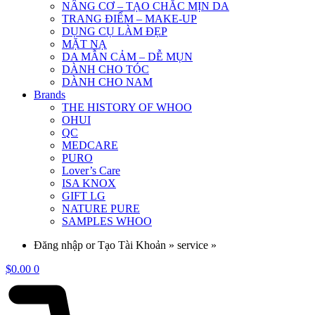
NÂNG CƠ – TẠO CHẮC MỊN DA
TRANG ĐIỂM – MAKE-UP
DỤNG CỤ LÀM ĐẸP
MẶT NẠ
DA MẪN CẢM – DỄ MỤN
DÀNH CHO TÓC
DÀNH CHO NAM
Brands
THE HISTORY OF WHOO
OHUI
QC
MEDCARE
PURO
Lover’s Care
ISA KNOX
GIFT LG
NATURE PURE
SAMPLES WHOO
Đăng nhập or Tạo Tài Khoản » service »
$
0.00
0