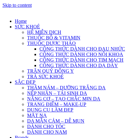
Skip to content
Home
SỨC KHOẺ
HỆ MIỄN DỊCH
THUỐC BỔ & VITAMIN
THUỐC DƯỢC THẢO
CÔNG THỨC DÀNH CHO ĐAU NHỨC
CÔNG THỨC DÀNH CHO NỘI KHOA
CÔNG THỨC DÀNH CHO TIM MẠCH
CÔNG THỨC DÀNH CHO DẠ DÀY
TRÂN QUÝ ĐÔNG Y
TRÀ SỨC KHOẺ
SẮC ĐẸP
THÂM NÁM – DƯỠNG TRẮNG DA
NẾP NHĂN – TÁI SINH DA
NÂNG CƠ – TẠO CHẮC MỊN DA
TRANG ĐIỂM – MAKE-UP
DỤNG CỤ LÀM ĐẸP
MẶT NẠ
DA MẪN CẢM – DỄ MỤN
DÀNH CHO TÓC
DÀNH CHO NAM
Brands