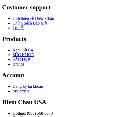
Customer support
Giới thiệu về Diễm Châu
Chính Sách Bảo Mật
Lưu Ý
Products
Xem Tất Cả
SỨC KHOẺ
SẮC ĐẸP
Brands
Account
Đăng ký tài khoản
My orders
Diem Chau USA
Hotline: (888) 568-6070