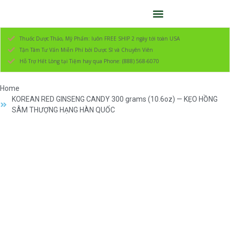
Thuốc Dược Thảo, Mỹ Phẩm: luôn FREE SHIP 2 ngày tới toàn USA
Tận Tâm Tư Vấn Miễn Phí bởi Dược Sĩ và Chuyên Viên
Hỗ Trợ Hết Lòng tại Tiệm hay qua Phone: (888) 568-6070
Home
KOREAN RED GINSENG CANDY 300 grams (10.6oz) — KẸO HỒNG
SÂM THƯỢNG HẠNG HÀN QUỐC