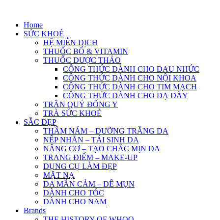
Skip
to
Home
content
SỨC KHOẺ
HỆ MIỄN DỊCH
THUỐC BỔ & VITAMIN
THUỐC DƯỢC THẢO
CÔNG THỨC DÀNH CHO ĐAU NHỨC
CÔNG THỨC DÀNH CHO NỘI KHOA
CÔNG THỨC DÀNH CHO TIM MẠCH
CÔNG THỨC DÀNH CHO DẠ DÀY
TRÂN QUÝ ĐÔNG Y
TRÀ SỨC KHOẺ
SẮC ĐẸP
THÂM NÁM – DƯỠNG TRẮNG DA
NẾP NHĂN – TÁI SINH DA
NÂNG CƠ – TẠO CHẮC MỊN DA
TRANG ĐIỂM – MAKE-UP
DỤNG CỤ LÀM ĐẸP
MẶT NẠ
DA MẪN CẢM – DỄ MỤN
DÀNH CHO TÓC
DÀNH CHO NAM
Brands
THE HISTORY OF WHOO