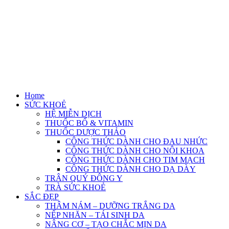
Home
SỨC KHOẺ
HỆ MIỄN DỊCH
THUỐC BỔ & VITAMIN
THUỐC DƯỢC THẢO
CÔNG THỨC DÀNH CHO ĐAU NHỨC
CÔNG THỨC DÀNH CHO NỘI KHOA
CÔNG THỨC DÀNH CHO TIM MẠCH
CÔNG THỨC DÀNH CHO DẠ DÀY
TRÂN QUÝ ĐÔNG Y
TRÀ SỨC KHOẺ
SẮC ĐẸP
THÂM NÁM – DƯỠNG TRẮNG DA
NẾP NHĂN – TÁI SINH DA
NÂNG CƠ – TẠO CHẮC MỊN DA