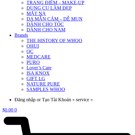
TRANG ĐIỂM – MAKE-UP
DỤNG CỤ LÀM ĐẸP
MẶT NẠ
DA MẪN CẢM – DỄ MỤN
DÀNH CHO TÓC
DÀNH CHO NAM
Brands
THE HISTORY OF WHOO
OHUI
QC
MEDCARE
PURO
Lover’s Care
ISA KNOX
GIFT LG
NATURE PURE
SAMPLES WHOO
Đăng nhập or Tạo Tài Khoản » service »
$
0.00
0