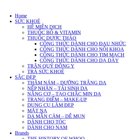
Skip
to
Home
content
SỨC KHOẺ
HỆ MIỄN DỊCH
THUỐC BỔ & VITAMIN
THUỐC DƯỢC THẢO
CÔNG THỨC DÀNH CHO ĐAU NHỨC
CÔNG THỨC DÀNH CHO NỘI KHOA
CÔNG THỨC DÀNH CHO TIM MẠCH
CÔNG THỨC DÀNH CHO DẠ DÀY
TRÂN QUÝ ĐÔNG Y
TRÀ SỨC KHOẺ
SẮC ĐẸP
THÂM NÁM – DƯỠNG TRẮNG DA
NẾP NHĂN – TÁI SINH DA
NÂNG CƠ – TẠO CHẮC MỊN DA
TRANG ĐIỂM – MAKE-UP
DỤNG CỤ LÀM ĐẸP
MẶT NẠ
DA MẪN CẢM – DỄ MỤN
DÀNH CHO TÓC
DÀNH CHO NAM
Brands
THE HISTORY OF WHOO