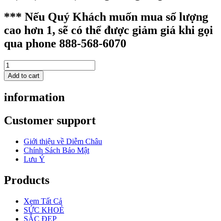
*** Nếu Quý Khách muốn mua số lượng
cao hơn 1, sẽ có thể được giảm giá khi gọi
qua phone 888-568-6070
GIFT
WH
Add to cart
CGD
HWAHYUN
information
RADIANT
REGENERATING
GOLD
Customer support
AMPOULE
MASK
Giới thiệu về Diễm Châu
*SINGLE
Chính Sách Bảo Mật
-
Lưu Ý
51105353G
quantity
Products
Xem Tất Cả
SỨC KHOẺ
SẮC ĐẸP