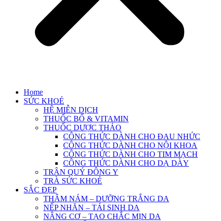
Home
SỨC KHOẺ
HỆ MIỄN DỊCH
THUỐC BỔ & VITAMIN
THUỐC DƯỢC THẢO
CÔNG THỨC DÀNH CHO ĐAU NHỨC
CÔNG THỨC DÀNH CHO NỘI KHOA
CÔNG THỨC DÀNH CHO TIM MẠCH
CÔNG THỨC DÀNH CHO DẠ DÀY
TRÂN QUÝ ĐÔNG Y
TRÀ SỨC KHOẺ
SẮC ĐẸP
THÂM NÁM – DƯỠNG TRẮNG DA
NẾP NHĂN – TÁI SINH DA
NÂNG CƠ – TẠO CHẮC MỊN DA