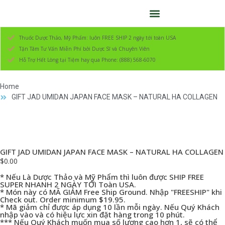
Thuốc Dược Thảo, Mỹ Phẩm: luôn FREE SHIP 2 ngày tới toàn USA
Tận Tâm Tư Vấn Miễn Phí bởi Dược Sĩ và Chuyên Viên
Hỗ Trợ Hết Lòng tại Tiệm hay qua Phone: (888) 568-6070
Home
GIFT JAD UMIDAN JAPAN FACE MASK – NATURAL HA COLLAGEN
GIFT JAD UMIDAN JAPAN FACE MASK – NATURAL HA COLLAGEN
$
0.00
* Nếu Là Dược Thảo và Mỹ Phẩm thì luôn được SHIP FREE
SUPER NHANH 2 NGÀY TỚI Toàn USA.
* Món này có MÃ GIẢM Free Ship Ground. Nhập "FREESHIP" khi
Check out. Order minimum $19.95.
* Mã giảm chỉ được áp dụng 10 lần mỗi ngày. Nếu Quý Khách
nhập vào và có hiệu lực xin đặt hàng trong 10 phút.
*** Nếu Quý Khách muốn mua số lượng cao hơn 1, sẽ có thể