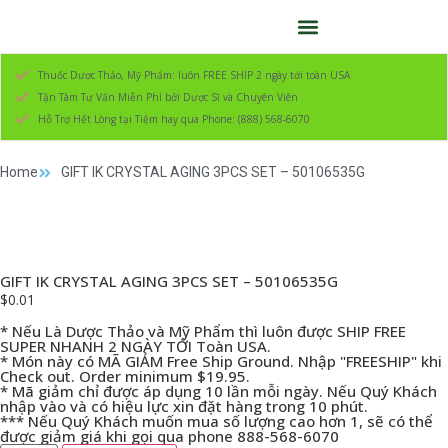
Thuốc Dược Thảo, Mỹ Phẩm: luôn FREE SHIP 2 ngày tới toàn USA
Tận Tâm Tư Vấn Miễn Phí bởi Dược Sĩ và Chuyên Viên
Hỗ Trợ Hết Lòng tại Tiệm hay qua Phone: (888) 568-6070
Home
GIFT IK CRYSTAL AGING 3PCS SET – 50106535G
GIFT IK CRYSTAL AGING 3PCS SET – 50106535G
$
0.01
* Nếu Là Dược Thảo và Mỹ Phẩm thì luôn được SHIP FREE
SUPER NHANH 2 NGÀY TỚI Toàn USA.
* Món này có MÃ GIẢM Free Ship Ground. Nhập "FREESHIP" khi
Check out. Order minimum $19.95.
* Mã giảm chỉ được áp dụng 10 lần mỗi ngày. Nếu Quý Khách
nhập vào và có hiệu lực xin đặt hàng trong 10 phút.
*** Nếu Quý Khách muốn mua số lượng cao hơn 1, sẽ có thể
được giảm giá khi gọi qua phone 888-568-6070