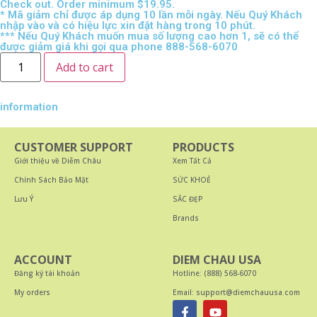
Check out. Order minimum $19.95.
* Mã giảm chỉ được áp dụng 10 lần mỗi ngày. Nếu Quý Khách
nhập vào và có hiệu lực xin đặt hàng trong 10 phút.
*** Nếu Quý Khách muốn mua số lượng cao hơn 1, sẽ có thể
được giảm giá khi gọi qua phone 888-568-6070
Add to cart
information
CUSTOMER SUPPORT
PRODUCTS
Giới thiệu về Diễm Châu
Xem Tất Cả
Chính Sách Bảo Mật
SỨC KHOẺ
Lưu Ý
SẮC ĐẸP
Brands
ACCOUNT
DIEM CHAU USA
Đăng ký tài khoản
Hotline: (888) 568-6070
My orders
Email: support@diemchauusa.com