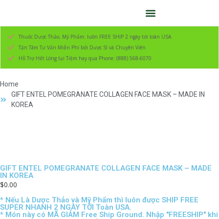
Thuốc Dược Thảo, Mỹ Phẩm: luôn FREE SHIP 2 ngày tới toàn USA
Tận Tâm Tư Vấn Miễn Phí bởi Dược Sĩ và Chuyên Viên
Hỗ Trợ Hết Lòng tại Tiệm hay qua Phone: (888) 568-6070
Home
GIFT ENTEL POMEGRANATE COLLAGEN FACE MASK – MADE IN
KOREA
GIFT ENTEL POMEGRANATE COLLAGEN FACE MASK – MADE
IN KOREA
$
0.00
* Nếu Là Dược Thảo và Mỹ Phẩm thì luôn được SHIP FREE
SUPER NHANH 2 NGÀY TỚI Toàn USA.
* Món này có MÃ GIẢM Free Ship Ground. Nhập "FREESHIP" khi