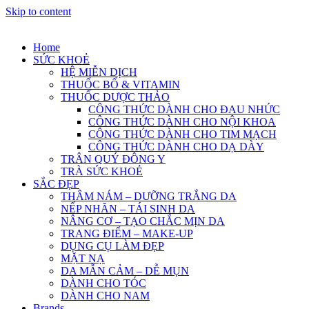
Skip to content
Home
SỨC KHOẺ
HỆ MIỄN DỊCH
THUỐC BỔ & VITAMIN
THUỐC DƯỢC THẢO
CÔNG THỨC DÀNH CHO ĐAU NHỨC
CÔNG THỨC DÀNH CHO NỘI KHOA
CÔNG THỨC DÀNH CHO TIM MẠCH
CÔNG THỨC DÀNH CHO DẠ DÀY
TRÂN QUÝ ĐÔNG Y
TRÀ SỨC KHOẺ
SẮC ĐẸP
THÂM NÁM – DƯỠNG TRẮNG DA
NẾP NHĂN – TÁI SINH DA
NÂNG CƠ – TẠO CHẮC MỊN DA
TRANG ĐIỂM – MAKE-UP
DỤNG CỤ LÀM ĐẸP
MẶT NẠ
DA MẪN CẢM – DỄ MỤN
DÀNH CHO TÓC
DÀNH CHO NAM
Brands