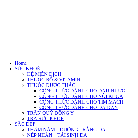
Home
SỨC KHOẺ
HỆ MIỄN DỊCH
THUỐC BỔ & VITAMIN
THUỐC DƯỢC THẢO
CÔNG THỨC DÀNH CHO ĐAU NHỨC
CÔNG THỨC DÀNH CHO NỘI KHOA
CÔNG THỨC DÀNH CHO TIM MẠCH
CÔNG THỨC DÀNH CHO DẠ DÀY
TRÂN QUÝ ĐÔNG Y
TRÀ SỨC KHOẺ
SẮC ĐẸP
THÂM NÁM – DƯỠNG TRẮNG DA
NẾP NHĂN – TÁI SINH DA