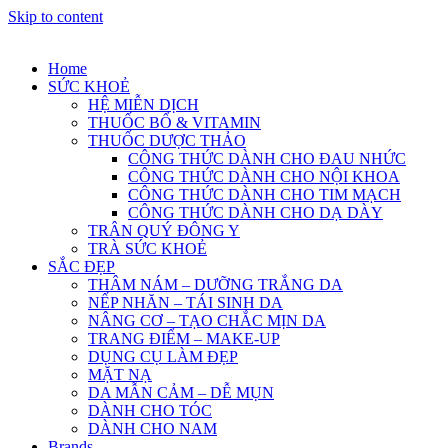
Skip to content
Home
SỨC KHOẺ
HỆ MIỄN DỊCH
THUỐC BỔ & VITAMIN
THUỐC DƯỢC THẢO
CÔNG THỨC DÀNH CHO ĐAU NHỨC
CÔNG THỨC DÀNH CHO NỘI KHOA
CÔNG THỨC DÀNH CHO TIM MẠCH
CÔNG THỨC DÀNH CHO DẠ DÀY
TRÂN QUÝ ĐÔNG Y
TRÀ SỨC KHOẺ
SẮC ĐẸP
THÂM NÁM – DƯỠNG TRẮNG DA
NẾP NHĂN – TÁI SINH DA
NÂNG CƠ – TẠO CHẮC MỊN DA
TRANG ĐIỂM – MAKE-UP
DỤNG CỤ LÀM ĐẸP
MẶT NẠ
DA MẪN CẢM – DỄ MỤN
DÀNH CHO TÓC
DÀNH CHO NAM
Brands