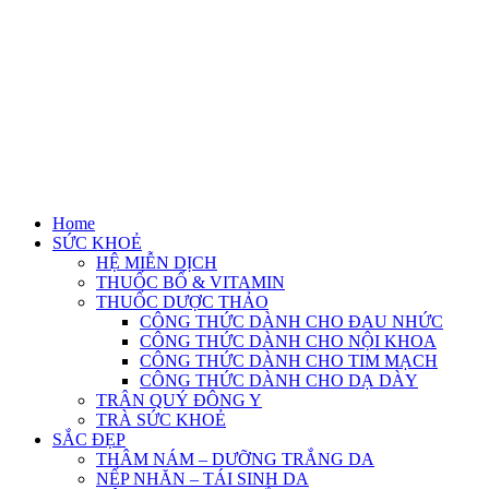
Home
SỨC KHOẺ
HỆ MIỄN DỊCH
THUỐC BỔ & VITAMIN
THUỐC DƯỢC THẢO
CÔNG THỨC DÀNH CHO ĐAU NHỨC
CÔNG THỨC DÀNH CHO NỘI KHOA
CÔNG THỨC DÀNH CHO TIM MẠCH
CÔNG THỨC DÀNH CHO DẠ DÀY
TRÂN QUÝ ĐÔNG Y
TRÀ SỨC KHOẺ
SẮC ĐẸP
THÂM NÁM – DƯỠNG TRẮNG DA
NẾP NHĂN – TÁI SINH DA