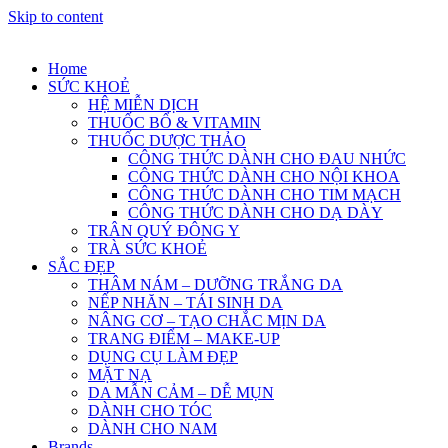
Skip to content
Home
SỨC KHOẺ
HỆ MIỄN DỊCH
THUỐC BỔ & VITAMIN
THUỐC DƯỢC THẢO
CÔNG THỨC DÀNH CHO ĐAU NHỨC
CÔNG THỨC DÀNH CHO NỘI KHOA
CÔNG THỨC DÀNH CHO TIM MẠCH
CÔNG THỨC DÀNH CHO DẠ DÀY
TRÂN QUÝ ĐÔNG Y
TRÀ SỨC KHOẺ
SẮC ĐẸP
THÂM NÁM – DƯỠNG TRẮNG DA
NẾP NHĂN – TÁI SINH DA
NÂNG CƠ – TẠO CHẮC MỊN DA
TRANG ĐIỂM – MAKE-UP
DỤNG CỤ LÀM ĐẸP
MẶT NẠ
DA MẪN CẢM – DỄ MỤN
DÀNH CHO TÓC
DÀNH CHO NAM
Brands