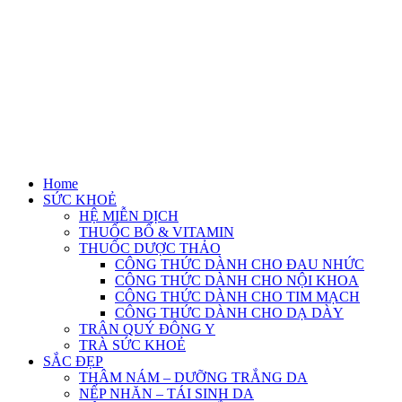
Home
SỨC KHOẺ
HỆ MIỄN DỊCH
THUỐC BỔ & VITAMIN
THUỐC DƯỢC THẢO
CÔNG THỨC DÀNH CHO ĐAU NHỨC
CÔNG THỨC DÀNH CHO NỘI KHOA
CÔNG THỨC DÀNH CHO TIM MẠCH
CÔNG THỨC DÀNH CHO DẠ DÀY
TRÂN QUÝ ĐÔNG Y
TRÀ SỨC KHOẺ
SẮC ĐẸP
THÂM NÁM – DƯỠNG TRẮNG DA
NẾP NHĂN – TÁI SINH DA