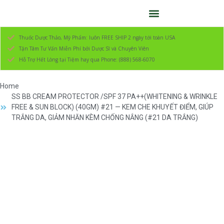
Thuốc Dược Thảo, Mỹ Phẩm: luôn FREE SHIP 2 ngày tới toàn USA
Tận Tâm Tư Vấn Miễn Phí bởi Dược Sĩ và Chuyên Viên
Hỗ Trợ Hết Lòng tại Tiệm hay qua Phone: (888) 568-6070
Home
SS BB CREAM PROTECTOR /SPF 37 PA++(WHITENING & WRINKLE
FREE & SUN BLOCK) (40GM) #21 — KEM CHE KHUYẾT ĐIỂM, GIÚP
TRẮNG DA, GIẢM NHĂN KÈM CHỐNG NẮNG (#21 DA TRẮNG)