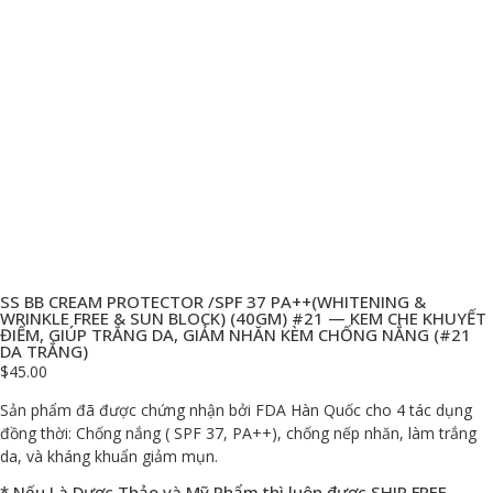
SS BB CREAM PROTECTOR /SPF 37 PA++(WHITENING &
WRINKLE FREE & SUN BLOCK) (40GM) #21 — KEM CHE KHUYẾT
ĐIỂM, GIÚP TRẮNG DA, GIẢM NHĂN KÈM CHỐNG NẮNG (#21
DA TRẮNG)
$
45.00
Sản phẩm đã được chứng nhận bởi FDA Hàn Quốc cho 4 tác dụng
đồng thời: Chống nắng ( SPF 37, PA++), chống nếp nhăn, làm trắng
da, và kháng khuẩn giảm mụn.
* Nếu Là Dược Thảo và Mỹ Phẩm thì luôn được SHIP FREE