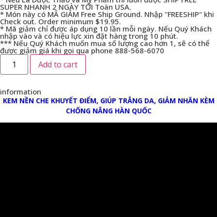
SUPER NHANH 2 NGÀY TỚI Toàn USA.
* Món này có MÃ GIẢM Free Ship Ground. Nhập "FREESHIP" khi
Check out. Order minimum $19.95.
* Mã giảm chỉ được áp dụng 10 lần mỗi ngày. Nếu Quý Khách
nhập vào và có hiệu lực xin đặt hàng trong 10 phút.
*** Nếu Quý Khách muốn mua số lượng cao hơn 1, sẽ có thể
được giảm giá khi gọi qua phone 888-568-6070
Add to cart
information
KEM NỀN CHE KHUYẾT ĐIỂM, GIÚP TRẮNG DA, GIẢM NHĂN KÈM
CHỐNG NẮNG HÀN QUỐC