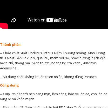
Thành phần
:
– Chứa chiết xuất Phellinus linteus Nấm Thượng hoàng, Mao lương,
tiêu Nhật Bản và địa y, qua lâu, mâm xôi đỏ, hoắc hương, bạch cập,
bạch chỉ, thăng ma, bạch thược, hoàng kỳ, trà xanh , Allantoin,
Adenosine…
– Sử dụng chất kháng khuẩn thiên nhiên, không dùng Paraben.
Công dụng
:
– Giúp lớp nền trở nên căng mịn, làm sáng, bảo vệ làn da, cho làn da
rạng rỡ và khỏe mạnh
– Sản phẩm đã được chứng nhận bởi FDA Hàn Quốc cho 4 tác dụng