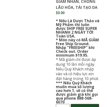
GIẢM NHĂN, CHỐNG
LÃO HÓA, TÁI TẠO DA
$
0.00
* Nếu Là Dược Thảo và
Mỹ Phẩm thì luôn
được SHIP FREE SUPER
NHANH 2 NGÀY TỚI
Toàn USA.
* Món này có MÃ GIẢM
Free Ship Ground.
Nhập "FREESHIP" khi
Check out. Order
minimum $19.95.
* Mã giảm chỉ được áp
dụng 10 lần mỗi ngày.
Nếu Quý Khách nhập
vào và có hiệu lực xin
đặt hàng trong 10 phút.
*** Nếu Quý Khách
muốn mua số lượng
cao hơn 1, sẽ có thể
được giảm giá khi gọi
qua phone 888-568-
6070