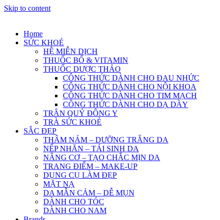
Skip to content
Home
SỨC KHOẺ
HỆ MIỄN DỊCH
THUỐC BỔ & VITAMIN
THUỐC DƯỢC THẢO
CÔNG THỨC DÀNH CHO ĐAU NHỨC
CÔNG THỨC DÀNH CHO NỘI KHOA
CÔNG THỨC DÀNH CHO TIM MẠCH
CÔNG THỨC DÀNH CHO DẠ DÀY
TRÂN QUÝ ĐÔNG Y
TRÀ SỨC KHOẺ
SẮC ĐẸP
THÂM NÁM – DƯỠNG TRẮNG DA
NẾP NHĂN – TÁI SINH DA
NÂNG CƠ – TẠO CHẮC MỊN DA
TRANG ĐIỂM – MAKE-UP
DỤNG CỤ LÀM ĐẸP
MẶT NẠ
DA MẪN CẢM – DỄ MỤN
DÀNH CHO TÓC
DÀNH CHO NAM
Brands