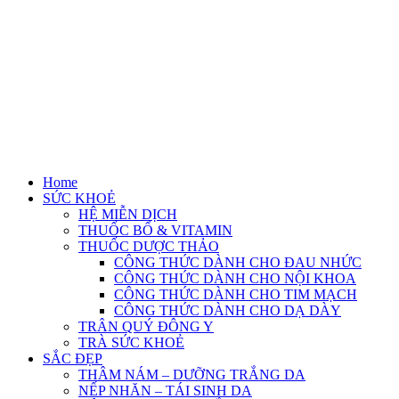
Home
SỨC KHOẺ
HỆ MIỄN DỊCH
THUỐC BỔ & VITAMIN
THUỐC DƯỢC THẢO
CÔNG THỨC DÀNH CHO ĐAU NHỨC
CÔNG THỨC DÀNH CHO NỘI KHOA
CÔNG THỨC DÀNH CHO TIM MẠCH
CÔNG THỨC DÀNH CHO DẠ DÀY
TRÂN QUÝ ĐÔNG Y
TRÀ SỨC KHOẺ
SẮC ĐẸP
THÂM NÁM – DƯỠNG TRẮNG DA
NẾP NHĂN – TÁI SINH DA