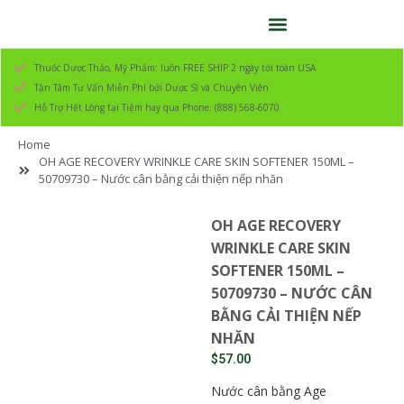
Thuốc Dược Thảo, Mỹ Phẩm: luôn FREE SHIP 2 ngày tới toàn USA
Tận Tâm Tư Vấn Miễn Phí bởi Dược Sĩ và Chuyên Viên
Hỗ Trợ Hết Lòng tại Tiệm hay qua Phone: (888) 568-6070
Home
OH AGE RECOVERY WRINKLE CARE SKIN SOFTENER 150ML –
50709730 – Nước cân bằng cải thiện nếp nhăn
OH AGE RECOVERY
WRINKLE CARE SKIN
SOFTENER 150ML –
50709730 – NƯỚC CÂN
BẰNG CẢI THIỆN NẾP
NHĂN
$
57.00
Nước cân bằng Age