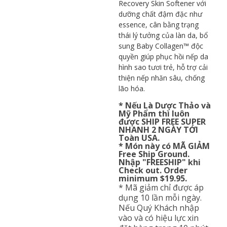
Recovery Skin Softener với
dưỡng chất đậm đặc như
essence, cân bằng trạng
thái lý tưởng của làn da, bổ
sung Baby Collagen™ độc
quyền giúp phục hồi nếp da
hình sao tươi trẻ, hỗ trợ cải
thiện nếp nhăn sâu, chống
lão hóa.
* Nếu Là Dược Thảo và
Mỹ Phẩm thì luôn
được SHIP FREE SUPER
NHANH 2 NGÀY TỚI
Toàn USA.
* Món này có MÃ GIẢM
Free Ship Ground.
Nhập "FREESHIP" khi
Check out. Order
minimum $19.95.
* Mã giảm chỉ được áp
dụng 10 lần mỗi ngày.
Nếu Quý Khách nhập
vào và có hiệu lực xin