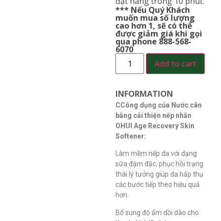
đặt hàng trong 10 phút.
*** Nếu Quý Khách
muốn mua số lượng
cao hơn 1, sẽ có thể
được giảm giá khi gọi
qua phone 888-568-
6070
Add to cart
INFORMATION
CCông dụng của Nước cân
bằng cải thiện nếp nhăn
OHUI Age Recovery Skin
Softener:
Làm mềm nếp da với dạng
sữa đậm đặc, phục hồi trạng
thái lý tưởng giúp da hấp thụ
các bước tiếp theo hiệu quả
hơn.
Bổ sung độ ẩm dồi dào cho