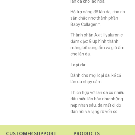
làn da khô lão hóa.
Hỗ trợ nâng đỡ làn da, cho da
săn chắc nhờ thành phần
Baby Collagen™.
Thành phần Axit Hyaluronic
đậm đặc: Giúp hình thành
màng bổ sung ẩm và giữ ẩm
cho làn da.
Loại da:
Dành cho mọi loại da, kể cả
làn da nhạy cảm.
Thích hợp với làn da có nhiều
dấu hiệu lão hóa như những
nếp nhăn sâu, da mất đi độ
đàn hồi và rạng rỡ vốn có.
CUSTOMER SUPPORT
PRODUCTS