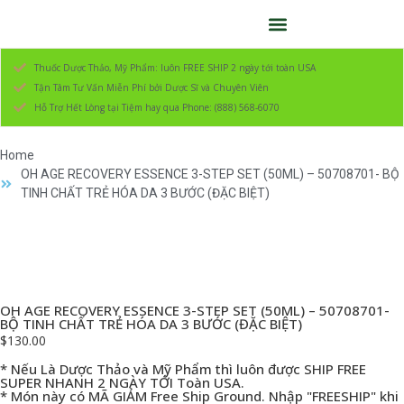
Thuốc Dược Thảo, Mỹ Phẩm: luôn FREE SHIP 2 ngày tới toàn USA
Tận Tâm Tư Vấn Miễn Phí bởi Dược Sĩ và Chuyên Viên
Hỗ Trợ Hết Lòng tại Tiệm hay qua Phone: (888) 568-6070
Home
OH AGE RECOVERY ESSENCE 3-STEP SET (50ML) – 50708701- BỘ
TINH CHẤT TRẺ HÓA DA 3 BƯỚC (ĐẶC BIỆT)
OH AGE RECOVERY ESSENCE 3-STEP SET (50ML) – 50708701-
BỘ TINH CHẤT TRẺ HÓA DA 3 BƯỚC (ĐẶC BIỆT)
$
130.00
* Nếu Là Dược Thảo và Mỹ Phẩm thì luôn được SHIP FREE
SUPER NHANH 2 NGÀY TỚI Toàn USA.
* Món này có MÃ GIẢM Free Ship Ground. Nhập "FREESHIP" khi