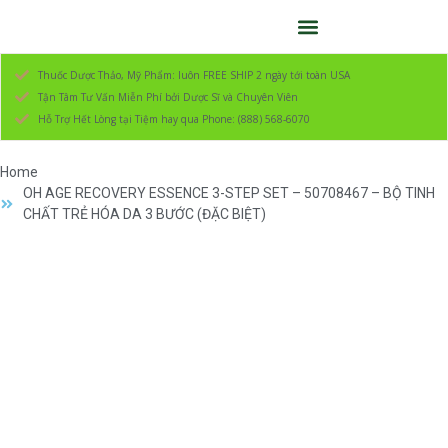
Thuốc Dược Thảo, Mỹ Phẩm: luôn FREE SHIP 2 ngày tới toàn USA
Tận Tâm Tư Vấn Miễn Phí bởi Dược Sĩ và Chuyên Viên
Hỗ Trợ Hết Lòng tại Tiệm hay qua Phone: (888) 568-6070
Home
OH AGE RECOVERY ESSENCE 3-STEP SET – 50708467 – BỘ TINH
CHẤT TRẺ HÓA DA 3 BƯỚC (ĐẶC BIỆT)