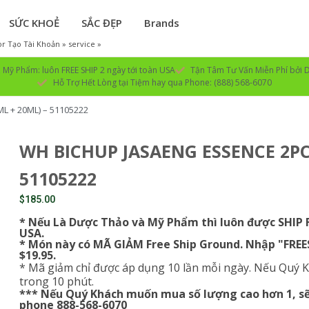
SỨC KHOẺ
SẮC ĐẸP
Brands
r Tạo Tài Khoản » service »
Mỹ Phẩm: luôn FREE SHIP 2 ngày tới toàn USA
Tận Tâm Tư Vấn Miễn Phí bởi D
Hỗ Trợ Hết Lòng tại Tiệm hay qua Phone: (888) 568-6070
L + 20ML) – 51105222
WH BICHUP JASAENG ESSENCE 2PCS
51105222
$
185.00
* Nếu Là Dược Thảo và Mỹ Phẩm thì luôn được SHIP
USA.
* Món này có MÃ GIẢM Free Ship Ground. Nhập "FRE
$19.95.
* Mã giảm chỉ được áp dụng 10 lần mỗi ngày. Nếu Quý K
trong 10 phút.
*** Nếu Quý Khách muốn mua số lượng cao hơn 1, sẽ 
phone 888-568-6070