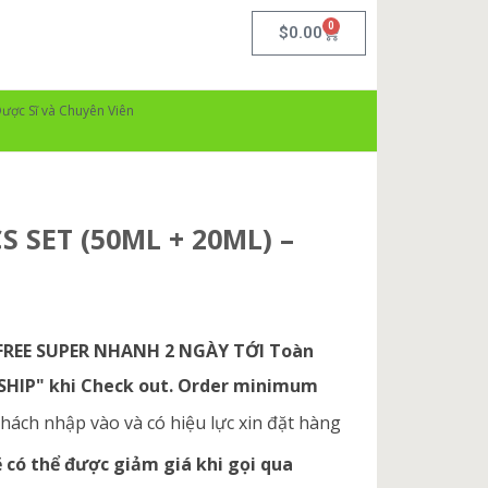
0
$
0.00
ược Sĩ và Chuyên Viên
 SET (50ML + 20ML) –
 FREE SUPER NHANH 2 NGÀY TỚI Toàn
ESHIP" khi Check out. Order minimum
hách nhập vào và có hiệu lực xin đặt hàng
có thể được giảm giá khi gọi qua