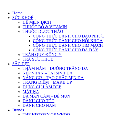
Skip
to
Home
content
SỨC KHOẺ
HỆ MIỄN DỊCH
THUỐC BỔ & VITAMIN
THUỐC DƯỢC THẢO
CÔNG THỨC DÀNH CHO ĐAU NHỨC
CÔNG THỨC DÀNH CHO NỘI KHOA
CÔNG THỨC DÀNH CHO TIM MẠCH
CÔNG THỨC DÀNH CHO DẠ DÀY
TRÂN QUÝ ĐÔNG Y
TRÀ SỨC KHOẺ
SẮC ĐẸP
THÂM NÁM – DƯỠNG TRẮNG DA
NẾP NHĂN – TÁI SINH DA
NÂNG CƠ – TẠO CHẮC MỊN DA
TRANG ĐIỂM – MAKE-UP
DỤNG CỤ LÀM ĐẸP
MẶT NẠ
DA MẪN CẢM – DỄ MỤN
DÀNH CHO TÓC
DÀNH CHO NAM
Brands
THE HISTORY OF WHOO