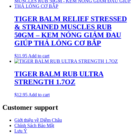
TIGER BALM RELIEF STRESSED
& STRAINED MUSCLES RUB
50GM – KEM NÓNG GIẢM ĐAU
GIÚP THẢ LỎNG CƠ BẮP
$
11.95
Add to cart
TIGER BALM RUB ULTRA
STRENGTH 1.7OZ
$
12.95
Add to cart
Customer support
Giới thiệu về Diễm Châu
Chính Sách Bảo Mật
Lưu Ý