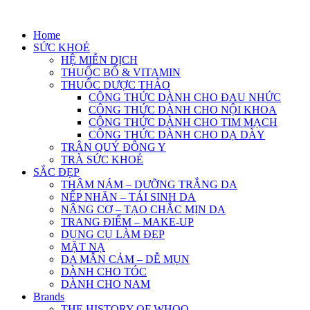
Skip
to
Home
content
SỨC KHOẺ
HỆ MIỄN DỊCH
THUỐC BỔ & VITAMIN
THUỐC DƯỢC THẢO
CÔNG THỨC DÀNH CHO ĐAU NHỨC
CÔNG THỨC DÀNH CHO NỘI KHOA
CÔNG THỨC DÀNH CHO TIM MẠCH
CÔNG THỨC DÀNH CHO DẠ DÀY
TRÂN QUÝ ĐÔNG Y
TRÀ SỨC KHOẺ
SẮC ĐẸP
THÂM NÁM – DƯỠNG TRẮNG DA
NẾP NHĂN – TÁI SINH DA
NÂNG CƠ – TẠO CHẮC MỊN DA
TRANG ĐIỂM – MAKE-UP
DỤNG CỤ LÀM ĐẸP
MẶT NẠ
DA MẪN CẢM – DỄ MỤN
DÀNH CHO TÓC
DÀNH CHO NAM
Brands
THE HISTORY OF WHOO