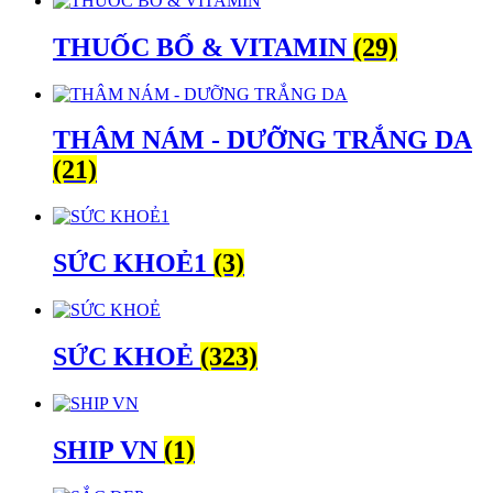
THUỐC BỔ & VITAMIN
(29)
THÂM NÁM - DƯỠNG TRẮNG DA
(21)
SỨC KHOẺ1
(3)
SỨC KHOẺ
(323)
SHIP VN
(1)