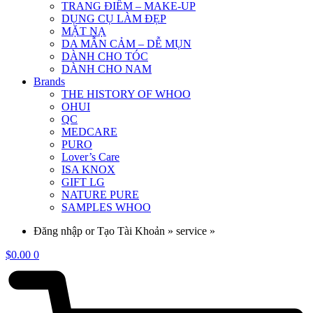
TRANG ĐIỂM – MAKE-UP
DỤNG CỤ LÀM ĐẸP
MẶT NẠ
DA MẪN CẢM – DỄ MỤN
DÀNH CHO TÓC
DÀNH CHO NAM
Brands
THE HISTORY OF WHOO
OHUI
QC
MEDCARE
PURO
Lover’s Care
ISA KNOX
GIFT LG
NATURE PURE
SAMPLES WHOO
Đăng nhập or Tạo Tài Khoản » service »
$
0.00
0