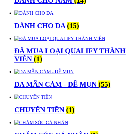
DÀNH CHO NAM
(14)
DÀNH CHO DA
(15)
ĐÃ MUA LOẠI QUALIFY THÀNH
VIÊN
(1)
DA MẪN CẢM - DỄ MỤN
(55)
CHUYỂN TIỀN
(1)