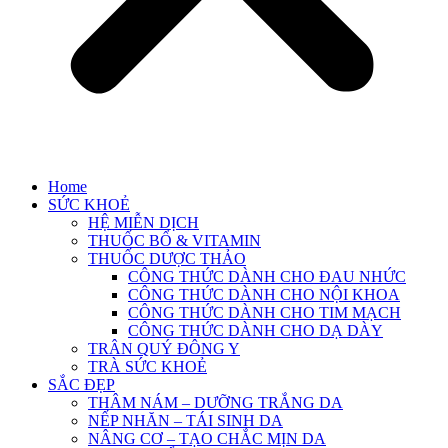
Home
SỨC KHOẺ
HỆ MIỄN DỊCH
THUỐC BỔ & VITAMIN
THUỐC DƯỢC THẢO
CÔNG THỨC DÀNH CHO ĐAU NHỨC
CÔNG THỨC DÀNH CHO NỘI KHOA
CÔNG THỨC DÀNH CHO TIM MẠCH
CÔNG THỨC DÀNH CHO DẠ DÀY
TRÂN QUÝ ĐÔNG Y
TRÀ SỨC KHOẺ
SẮC ĐẸP
THÂM NÁM – DƯỠNG TRẮNG DA
NẾP NHĂN – TÁI SINH DA
NÂNG CƠ – TẠO CHẮC MỊN DA