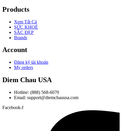
Products
Xem Tất Cả
SỨC KHOẺ
SẮC ĐẸP
Brands
Account
Đăng ký tài khoản
My orders
Diem Chau USA
Hotline: (888) 568-6070
Email: support@diemchauusa.com
Facebook-f