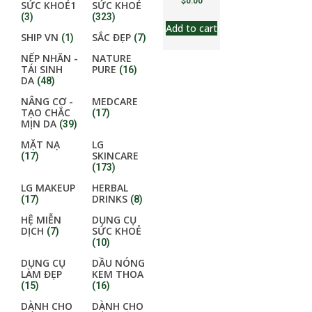
$
0.00
SỨC KHOẺ1
SỨC KHOẺ
(3)
(323)
Add to cart
SHIP VN
SẮC ĐẸP
(1)
(7)
NẾP NHĂN -
NATURE
TÁI SINH
PURE
(16)
DA
(48)
NÂNG CƠ -
MEDCARE
TẠO CHẮC
(17)
MỊN DA
(39)
MẶT NẠ
LG
SKINCARE
(17)
(173)
LG MAKEUP
HERBAL
DRINKS
(17)
(8)
HỆ MIỄN
DỤNG CỤ
DỊCH
SỨC KHOẺ
(7)
(10)
DỤNG CỤ
DẦU NÓNG
LÀM ĐẸP
KEM THOA
(15)
(16)
DÀNH CHO
DÀNH CHO