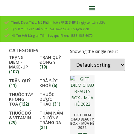
Thuốc Dược Thảo, Mỹ Phẩm: luôn FREE SHIP 2 ngày tới toàn USA
Tận Tâm Tư Vấn Miễn Phí bởi Dược Sĩ và Chuyên Viên
Hỗ Trợ Hết Lòng tại Tiệm hay qua Phone: (888) 568-6070
CATEGORIES
Showing the single result
TRANG
TRÂN QUÝ
ĐIỂM -
ĐÔNG Y
MAKE-UP
(19)
(107)
TRÂN QUÝ
TRÀ SỨC
KHOẺ
(11)
(5)
THUỐC TÂY
THUỐC
KHÔNG
DƯỢC
TOA
THẢO
(122)
(31)
THUỐC BỔ
THÂM NÁM
GIFT DIEM
& VITAMIN
- DƯỠNG
CHAU BEAUTY
TRẮNG DA
(29)
BOX – MÙA HÈ
(21)
2022