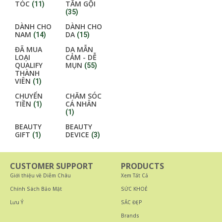
TÓC
TẮM GỘI
(11)
(35)
DÀNH CHO
DÀNH CHO
NAM
DA
(14)
(15)
ĐÃ MUA
DA MẪN
LOẠI
CẢM - DỄ
QUALIFY
MỤN
(55)
THÀNH
VIÊN
(1)
CHUYỂN
CHĂM SÓC
TIỀN
CÁ NHÂN
(1)
(1)
BEAUTY
BEAUTY
GIFT
DEVICE
(1)
(3)
CUSTOMER SUPPORT
PRODUCTS
Giới thiệu về Diễm Châu
Xem Tất Cả
Chính Sách Bảo Mật
SỨC KHOẺ
Lưu Ý
SẮC ĐẸP
Brands