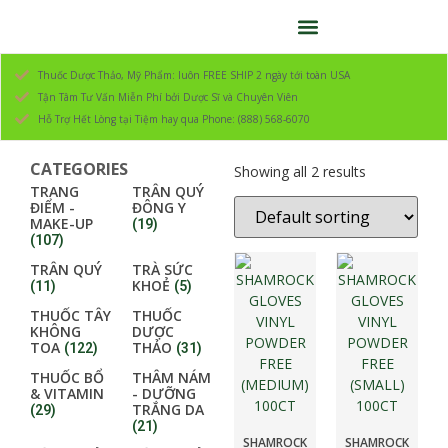
Thuốc Dược Thảo, Mỹ Phẩm: luôn FREE SHIP 2 ngày tới toàn USA
Tận Tâm Tư Vấn Miễn Phí bởi Dược Sĩ và Chuyên Viên
Hỗ Trợ Hết Lòng tại Tiệm hay qua Phone: (888) 568-6070
CATEGORIES
Showing all 2 results
TRANG
TRÂN QUÝ
ĐIỂM -
ĐÔNG Y
MAKE-UP
(19)
(107)
TRÂN QUÝ
TRÀ SỨC
KHOẺ
(11)
(5)
THUỐC TÂY
THUỐC
KHÔNG
DƯỢC
TOA
THẢO
(122)
(31)
THUỐC BỔ
THÂM NÁM
& VITAMIN
- DƯỠNG
TRẮNG DA
(29)
(21)
SHAMROCK
SHAMROCK