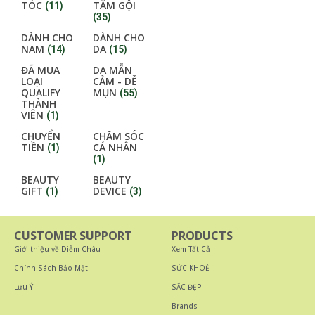
TÓC
TẮM GỘI
(11)
(35)
DÀNH CHO
DÀNH CHO
NAM
DA
(14)
(15)
ĐÃ MUA
DA MẪN
LOẠI
CẢM - DỄ
QUALIFY
MỤN
(55)
THÀNH
VIÊN
(1)
CHUYỂN
CHĂM SÓC
TIỀN
CÁ NHÂN
(1)
(1)
BEAUTY
BEAUTY
GIFT
DEVICE
(1)
(3)
CUSTOMER SUPPORT
PRODUCTS
Giới thiệu về Diễm Châu
Xem Tất Cả
Chính Sách Bảo Mật
SỨC KHOẺ
Lưu Ý
SẮC ĐẸP
Brands