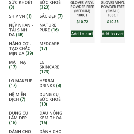
SỨC KHOẺ1
SỨC KHOẺ
GLOVES VINYL
GLOVES VINYL
POWDER FREE
POWDER FREE
(3)
(323)
(MEDIUM)
(SMALL)
100CT
100CT
SHIP VN
SẮC ĐẸP
(1)
(7)
$
10.72
$
10.38
NẾP NHĂN -
NATURE
TÁI SINH
PURE
(16)
Add to cart
Add to cart
DA
(48)
NÂNG CƠ -
MEDCARE
TẠO CHẮC
(17)
MỊN DA
(39)
MẶT NẠ
LG
SKINCARE
(17)
(173)
LG MAKEUP
HERBAL
DRINKS
(17)
(8)
HỆ MIỄN
DỤNG CỤ
DỊCH
SỨC KHOẺ
(7)
(10)
DỤNG CỤ
DẦU NÓNG
LÀM ĐẸP
KEM THOA
(15)
(16)
DÀNH CHO
DÀNH CHO