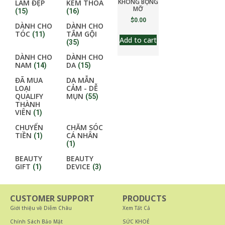
KHÔNG BỌNG
LÀM ĐẸP
KEM THOA
MỠ
(15)
(16)
$
0.00
DÀNH CHO
DÀNH CHO
TÓC
TẮM GỘI
(11)
Add to cart
(35)
DÀNH CHO
DÀNH CHO
NAM
DA
(14)
(15)
ĐÃ MUA
DA MẪN
LOẠI
CẢM - DỄ
QUALIFY
MỤN
(55)
THÀNH
VIÊN
(1)
CHUYỂN
CHĂM SÓC
TIỀN
CÁ NHÂN
(1)
(1)
BEAUTY
BEAUTY
GIFT
DEVICE
(1)
(3)
CUSTOMER SUPPORT
PRODUCTS
Giới thiệu về Diễm Châu
Xem Tất Cả
Chính Sách Bảo Mật
SỨC KHOẺ