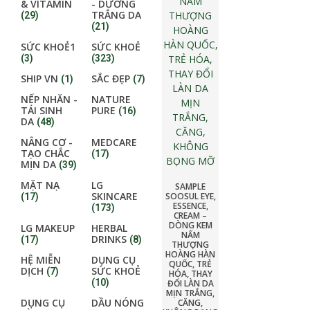
& VITAMIN
- DƯỠNG
TRẮNG DA
(29)
(21)
SỨC KHOẺ1
SỨC KHOẺ
(3)
(323)
SHIP VN
SẮC ĐẸP
(1)
(7)
NẾP NHĂN -
NATURE
TÁI SINH
PURE
(16)
DA
(48)
NÂNG CƠ -
MEDCARE
TẠO CHẮC
(17)
MỊN DA
(39)
MẶT NẠ
LG
SAMPLE
SKINCARE
SOOSUL EYE,
(17)
ESSENCE,
(173)
CREAM –
DÒNG KEM
LG MAKEUP
HERBAL
NẤM
DRINKS
(17)
(8)
THƯỢNG
HOÀNG HÀN
HỆ MIỄN
DỤNG CỤ
QUỐC, TRẺ
DỊCH
SỨC KHOẺ
(7)
HÓA, THAY
(10)
ĐỔI LÀN DA
MỊN TRẮNG,
DỤNG CỤ
DẦU NÓNG
CĂNG,