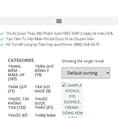
Thuốc Dược Thảo, Mỹ Phẩm: luôn FREE SHIP 2 ngày tới toàn USA
Tận Tâm Tư Vấn Miễn Phí bởi Dược Sĩ và Chuyên Viên
Hỗ Trợ Hết Lòng tại Tiệm hay qua Phone: (888) 568-6070
CATEGORIES
Showing the single result
TRANG
TRÂN QUÝ
ĐIỂM -
ĐÔNG Y
MAKE-UP
(19)
(107)
TRÂN QUÝ
TRÀ SỨC
KHOẺ
(11)
(5)
THUỐC TÂY
THUỐC
KHÔNG
DƯỢC
TOA
THẢO
(122)
(31)
THUỐC BỔ
THÂM NÁM